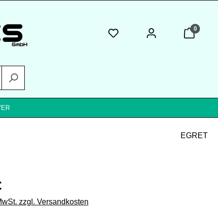
0
VER
EGRET
eis:
€
 MwSt. zzgl. Versandkosten