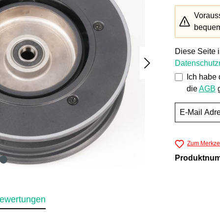
Vorauss
bequem 
Diese Seite 
Datenschutzr
Ich habe
die
AGB
g
Zum Merkzet
Produktnu
ewertungen