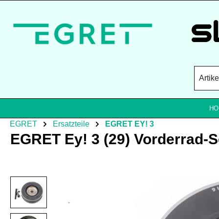
Zum Hauptinhalt springen
HO
EGRET
Ersatzteile
EGRET EY! 3
EGRET Ey! 3 (29) Vorderrad-Se
Bildergalerie überspringen