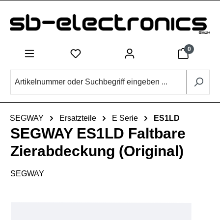
Zum Hauptinhalt springen
0
SEGWAY
Ersatzteile
E Serie
ES1LD
SEGWAY ES1LD Faltbare
Zierabdeckung (Original)
SEGWAY
Bildergalerie überspringen