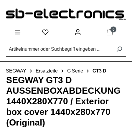
Zum Hauptinhalt springen
0
SEGWAY
Ersatzteile
G Serie
GT3 D
SEGWAY GT3 D
AUSSENBOXABDECKUNG
1440X280X770 / Exterior
box cover 1440x280x770
(Original)