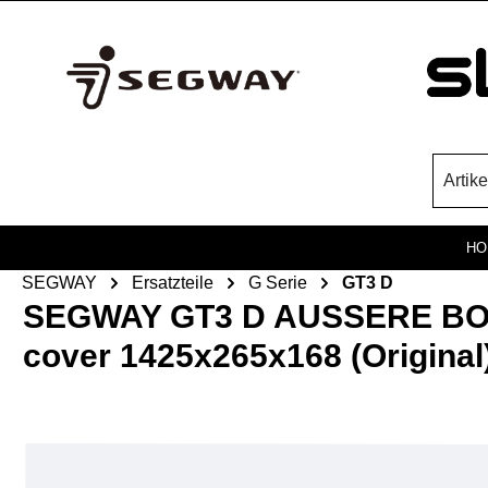
Zum Hauptinhalt springen
HO
SEGWAY
Ersatzteile
G Serie
GT3 D
SEGWAY GT3 D AUSSERE BOD
cover 1425x265x168 (Original
Bildergalerie überspringen