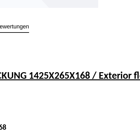
ewertungen
NG 1425X265X168 / Exterior flo
68