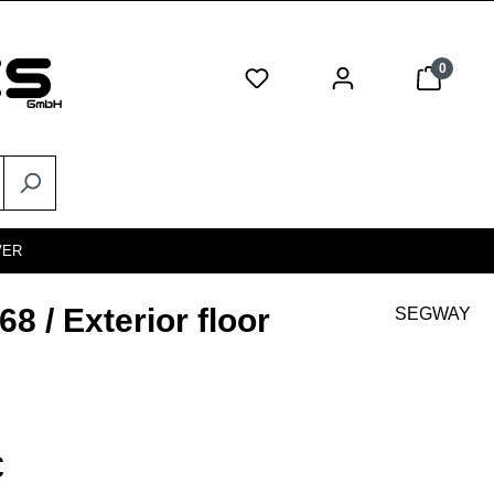
0
VER
 Exterior floor
SEGWAY
eis:
€