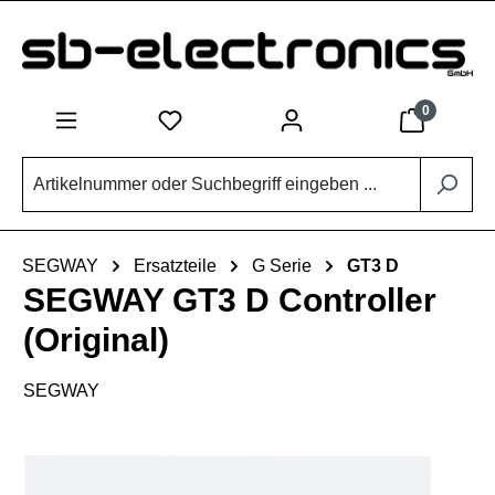
Zum Hauptinhalt springen
0
SEGWAY
Ersatzteile
G Serie
GT3 D
SEGWAY GT3 D Controller
(Original)
SEGWAY
Bildergalerie überspringen