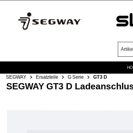
Zum Hauptinhalt springen
HO
SEGWAY
Ersatzteile
G Serie
GT3 D
SEGWAY GT3 D Ladeanschluss
Bildergalerie überspringen