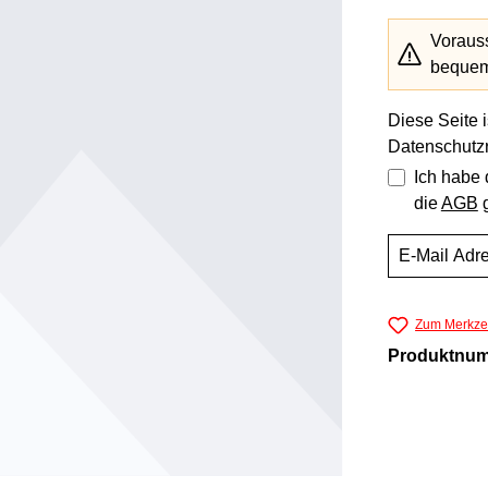
Vorauss
bequem 
Diese Seite 
Datenschutzr
Ich habe
die
AGB
g
Zum Merkzet
Produktnu