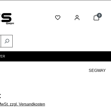
0
VER
SEGWAY
eis:
€
 MwSt. zzgl. Versandkosten