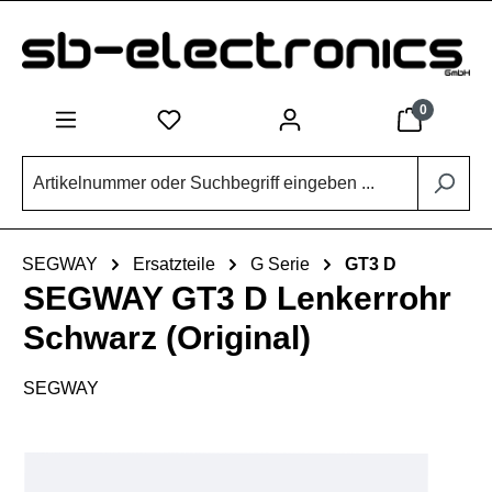
Zum Hauptinhalt springen
0
SEGWAY
Ersatzteile
G Serie
GT3 D
SEGWAY GT3 D Lenkerrohr
Schwarz (Original)
SEGWAY
Bildergalerie überspringen