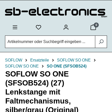
Zum Hauptinhalt springen
0
SOFLOW
Ersatzteile
SOFLOW SO ONE
SOFLOW SO ONE
SO ONE (SFSOB524)
SOFLOW SO ONE
(SFSOB524) (27)
Lenkstange mit
Faltmechanismus,
silber/grau (Original)