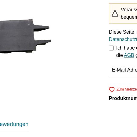
Vorauss
bequem 
Diese Seite 
Datenschutzr
Ich habe
die
AGB
g
Zum Merkzet
Produktnu
ewertungen