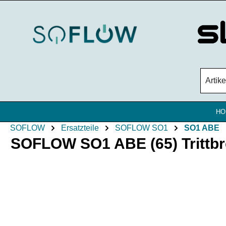
Zum Hauptinhalt springen
HO
SOFLOW
Ersatzteile
SOFLOW SO1
SO1 ABE
SOFLOW SO1 ABE (65) Trittbret
Bildergalerie überspringen