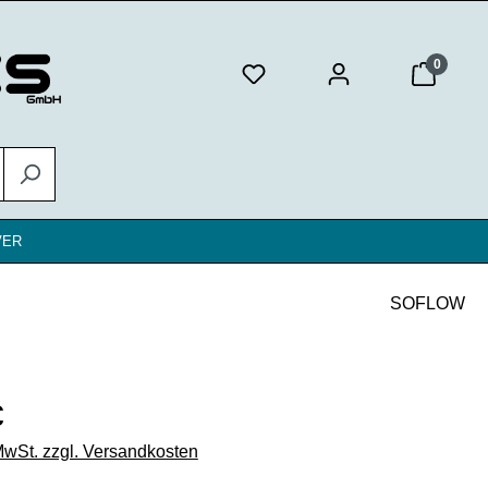
0
VER
SOFLOW
eis:
€
 MwSt. zzgl. Versandkosten