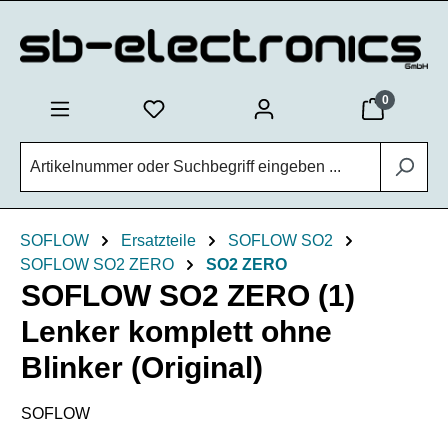
Zum Hauptinhalt springen
0
SOFLOW
Ersatzteile
SOFLOW SO2
SOFLOW SO2 ZERO
SO2 ZERO
SOFLOW SO2 ZERO (1)
Lenker komplett ohne
Blinker (Original)
SOFLOW