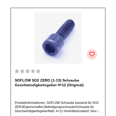
Durchschnittliche Bewertung von 0 von 5 Sternen
SOFLOW SO2 ZERO (1-13) Schraube
Geschwindigkeitsgeber 4×12 (Original)
Produktinformationen: SOFLOW Schraube passend für SO2
ZEROEigenschaften:BefestigungsschraubeSchraube für
GeschwindigkeitsgeberMaß: 4×12 mmArtikelzustand: Neu /
Direkter Bezug vom Hersteller (Originalware)Bitte bestelle