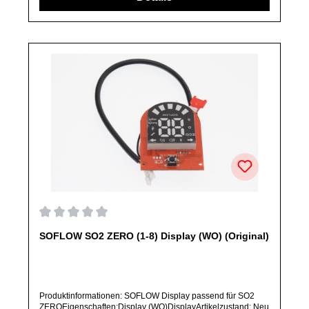
angebotenen Ersatzteile sind, falls nicht ausdrücklich
angegeben, ausschließlich originale Ersatzteile des
Herstellers.Produkt kann von Abbildung abweichen.
Durchschnittliche Bewertung von 0 von 5 Sternen
SOFLOW SO2 ZERO (1-8) Display (WO) (Original)
Produktinformationen: SOFLOW Display passend für SO2
ZEROEigenschaften:Display (WO)DisplayArtikelzustand: Neu