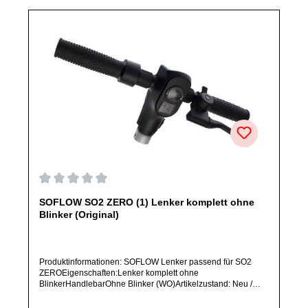
Durchschnittliche Bewertung von 0 von 5 Sternen
SOFLOW SO2 ZERO (1) Lenker komplett ohne
Blinker (Original)
Produktinformationen: SOFLOW Lenker passend für SO2
ZEROEigenschaften:Lenker komplett ohne
BlinkerHandlebarOhne Blinker (WO)Artikelzustand: Neu /
Direkter Bezug vom Hersteller (Originalware)Bitte bestelle
dieses Ersatzteil nur, wenn du SICHER das im Titel