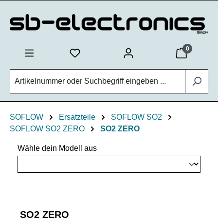
Zum Hauptinhalt springen
0
SOFLOW
Ersatzteile
SOFLOW SO2
SOFLOW SO2 ZERO
SO2 ZERO
Wähle dein Modell aus
SO2 ZERO