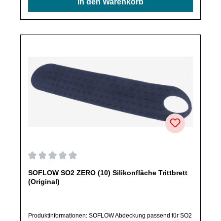
In den Warenkorb
nicht ausdrücklich angegeben, ausschließlich originale
Ersatzteile des Herstellers.Produkt kann von Abbildung
abweichen.
Durchschnittliche Bewertung von 0 von 5 Sternen
SOFLOW SO2 ZERO (10) Silikonfläche Trittbrett
(Original)
Produktinformationen: SOFLOW Abdeckung passend für SO2