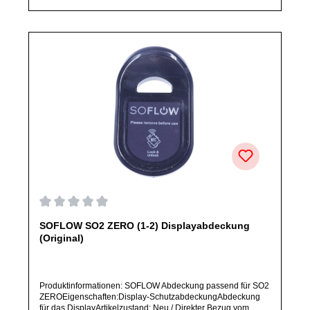
Ersatzteile des Herstellers.Produkt kann von Abbildung
abweichen.
Durchschnittliche Bewertung von 0 von 5 Sternen
SOFLOW SO2 ZERO (1-2) Displayabdeckung
(Original)
Produktinformationen: SOFLOW Abdeckung passend für SO2
ZEROEigenschaften:Display-SchutzabdeckungAbdeckung
für das DisplayArtikelzustand: Neu / Direkter Bezug vom