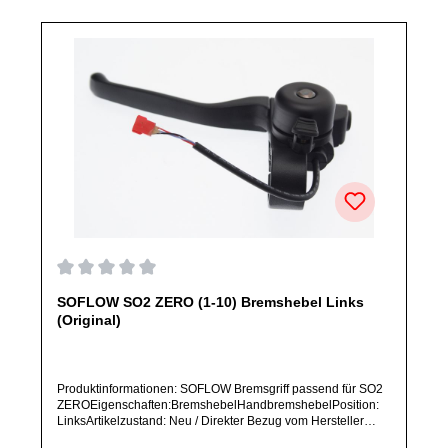
abweichen.
Durchschnittliche Bewertung von 0 von 5 Sternen
SOFLOW SO2 ZERO (1-10) Bremshebel Links
(Original)
Produktinformationen: SOFLOW Bremsgriff passend für SO2
ZEROEigenschaften:BremshebelHandbremshebelPosition:
LinksArtikelzustand: Neu / Direkter Bezug vom Hersteller
(Originalware)Bitte bestelle dieses Ersatzteil nur, wenn du