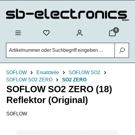
Zum Hauptinhalt springen
0
SOFLOW
Ersatzteile
SOFLOW SO2
SOFLOW SO2 ZERO
SO2 ZERO
SOFLOW SO2 ZERO (18)
Reflektor (Original)
SOFLOW
Bildergalerie überspringen