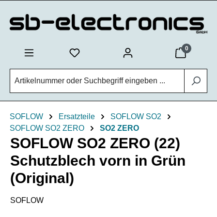
Zum Hauptinhalt springen
0
SOFLOW
Ersatzteile
SOFLOW SO2
SOFLOW SO2 ZERO
SO2 ZERO
SOFLOW SO2 ZERO (22)
Schutzblech vorn in Grün
(Original)
SOFLOW