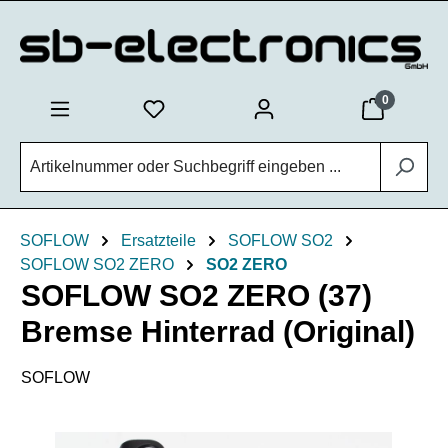
Zum Hauptinhalt springen
0
SOFLOW
Ersatzteile
SOFLOW SO2
SOFLOW SO2 ZERO
SO2 ZERO
SOFLOW SO2 ZERO (37)
Bremse Hinterrad (Original)
SOFLOW
Bildergalerie überspringen