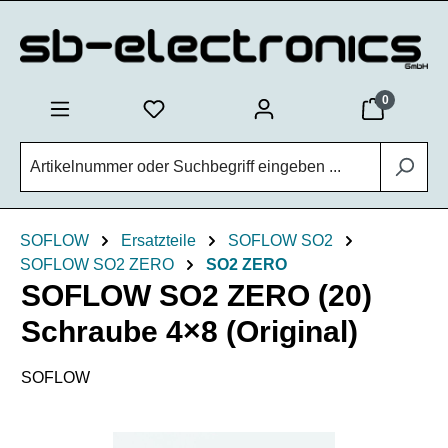
Zum Hauptinhalt springen
0
SOFLOW
Ersatzteile
SOFLOW SO2
SOFLOW SO2 ZERO
SO2 ZERO
SOFLOW SO2 ZERO (20)
Schraube 4×8 (Original)
SOFLOW
Bildergalerie überspringen