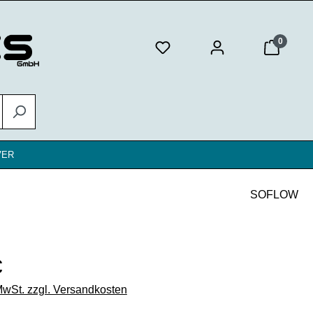
0
VER
SOFLOW
eis:
€
 MwSt. zzgl. Versandkosten