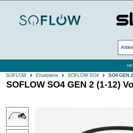
Zum Hauptinhalt springen
HO
SOFLOW
Ersatzteile
SOFLOW SO4
SO4 GEN 
SOFLOW SO4 GEN 2 (1-12) Vord
Bildergalerie überspringen