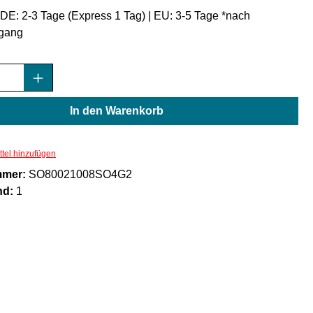
: DE: 2-3 Tage (Express 1 Tag) | EU: 3-5 Tage *nach
gang
Anzahl: Gib den gewünschten Wert ein oder
In den Warenkorb
tel hinzufügen
mmer:
SO80021008SO4G2
nd:
1