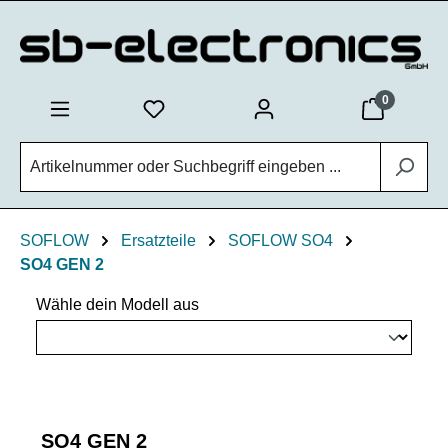
Zum Hauptinhalt springen
0
SOFLOW
Ersatzteile
SOFLOW SO4
SO4 GEN 2
Wähle dein Modell aus
SO4 GEN 2