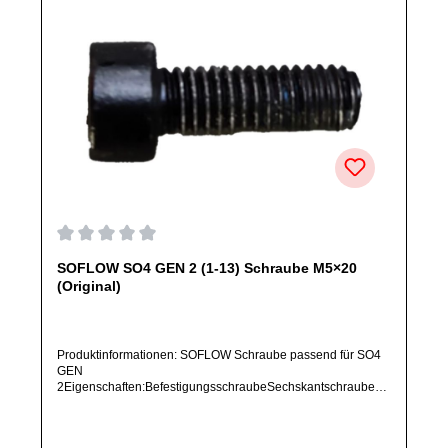
Durchschnittliche Bewertung von 0 von 5 Sternen
SOFLOW SO4 GEN 2 (1-13) Schraube M5×20
(Original)
Produktinformationen: SOFLOW Schraube passend für SO4
GEN
2Eigenschaften:BefestigungsschraubeSechskantschraubeM
5 × 20 mmArtikelzustand: Neu / Direkter Bezug vom
Hersteller (Originalware)Bitte bestelle dieses Ersatzteil nur,
wenn du SICHER das im Titel aufgeführte Modell besitzt.