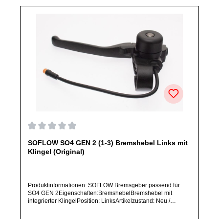
Durchschnittliche Bewertung von 0 von 5 Sternen
SOFLOW SO4 GEN 2 (1-3) Bremshebel Links mit
Klingel (Original)
Produktinformationen: SOFLOW Bremsgeber passend für
SO4 GEN 2Eigenschaften:BremshebelBremshebel mit
integrierter KlingelPosition: LinksArtikelzustand: Neu /
Direkter Bezug vom Hersteller (Originalware)Bitte bestelle
dieses Ersatzteil nur, wenn du SICHER das im Titel