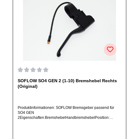
Durchschnittliche Bewertung von 0 von 5 Sternen
SOFLOW SO4 GEN 2 (1-10) Bremshebel Rechts
(Original)
Produktinformationen: SOFLOW Bremsgeber passend für
SO4 GEN
2Eigenschaften:BremshebelHandbremshebelPosition:
RechtsArtikelzustand: Neu / Direkter Bezug vom Hersteller
(Originalware)Bitte bestelle dieses Ersatzteil nur, wenn du
SICHER das im Titel aufgeführte Modell besitzt. Dieses
Ersatzteil passt NUR für das im Titel genannte Gerät und ist