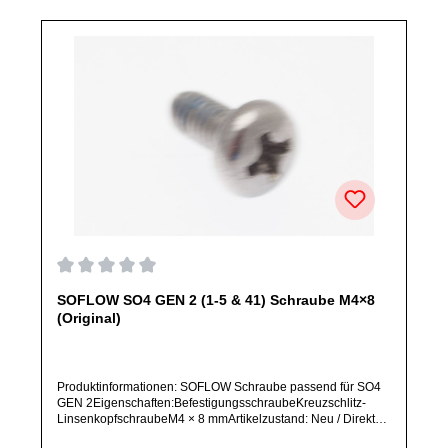
Durchschnittliche Bewertung von 0 von 5 Sternen
SOFLOW SO4 GEN 2 (1-5 & 41) Schraube M4×8
(Original)
Produktinformationen: SOFLOW Schraube passend für SO4
GEN 2Eigenschaften:BefestigungsschraubeKreuzschlitz-
LinsenkopfschraubeM4 × 8 mmArtikelzustand: Neu / Direkter
Bezug vom Hersteller (Originalware)Bitte bestelle dieses