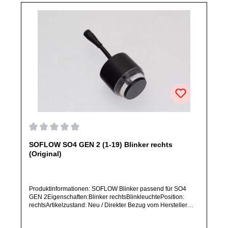
Durchschnittliche Bewertung von 0 von 5 Sternen
SOFLOW SO4 GEN 2 (1-19) Blinker rechts
(Original)
Produktinformationen: SOFLOW Blinker passend für SO4
GEN 2Eigenschaften:Blinker rechtsBlinkleuchtePosition:
rechtsArtikelzustand: Neu / Direkter Bezug vom Hersteller
(Originalware)Bitte bestelle dieses Ersatzteil nur, wenn du
SICHER das im Titel aufgeführte Modell besitzt. Dieses