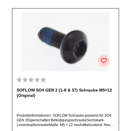
abweichen.
Durchschnittliche Bewertung von 0 von 5 Sternen
SOFLOW SO4 GEN 2 (1-8 & 37) Schraube M5×12
(Original)
Produktinformationen: SOFLOW Schraube passend für SO4
GEN 2Eigenschaften:BefestigungsschraubeSechskant-
LinsenkopfschraubeMaße: M5 × 12 mmArtikelzustand: Neu /
Direkter Bezug vom Hersteller (Originalware)Bitte bestelle