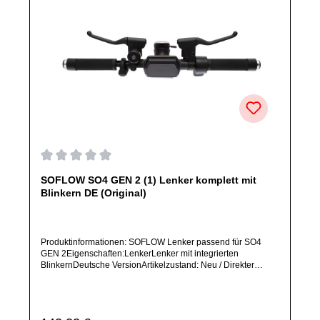
Durchschnittliche Bewertung von 0 von 5 Sternen
SOFLOW SO4 GEN 2 (1) Lenker komplett mit
Blinkern DE (Original)
Produktinformationen: SOFLOW Lenker passend für SO4
GEN 2Eigenschaften:LenkerLenker mit integrierten
BlinkernDeutsche VersionArtikelzustand: Neu / Direkter
Bezug vom Hersteller (Originalware)Bitte bestelle dieses
Ersatzteil nur, wenn du SICHER das im Titel aufgeführte
Modell besitzt. Dieses Ersatzteil passt NUR für das im Titel
genannte Gerät und ist NICHT zu anderen Modellen