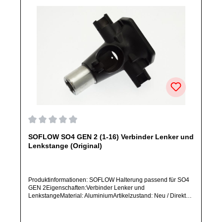
Durchschnittliche Bewertung von 0 von 5 Sternen
SOFLOW SO4 GEN 2 (1-16) Verbinder Lenker und
Lenkstange (Original)
Produktinformationen: SOFLOW Halterung passend für SO4
GEN 2Eigenschaften:Verbinder Lenker und
LenkstangeMaterial: AluminiumArtikelzustand: Neu / Direkter
Bezug vom Hersteller (Originalware)Bitte bestelle dieses
Ersatzteil nur, wenn du SICHER das im Titel aufgeführte
Modell besitzt. Dieses Ersatzteil passt NUR für das im Titel