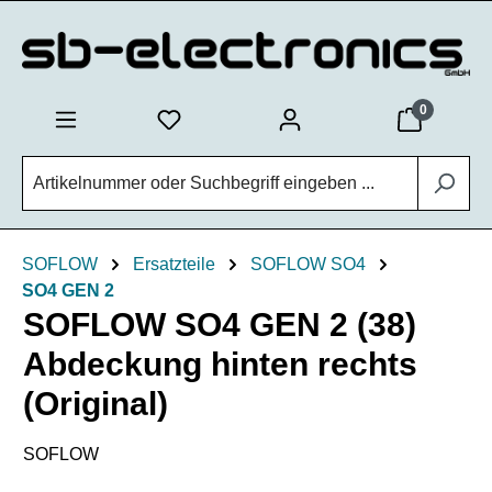
Zum Hauptinhalt springen
0
SOFLOW
Ersatzteile
SOFLOW SO4
SO4 GEN 2
SOFLOW SO4 GEN 2 (38)
Abdeckung hinten rechts
(Original)
SOFLOW