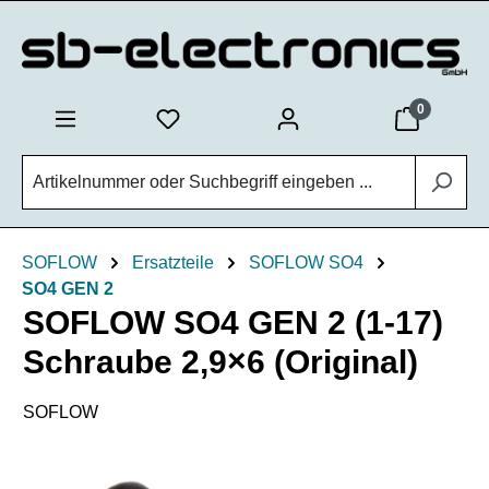
Zum Hauptinhalt springen
0
SOFLOW
Ersatzteile
SOFLOW SO4
SO4 GEN 2
SOFLOW SO4 GEN 2 (1-17)
Schraube 2,9×6 (Original)
SOFLOW
Bildergalerie überspringen