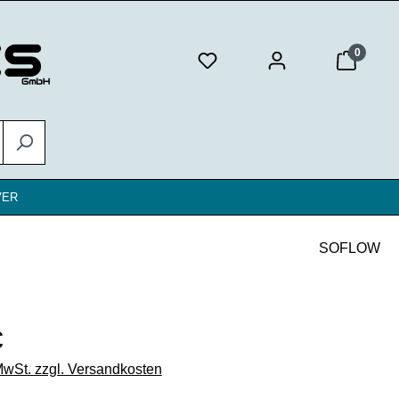
0
VER
SOFLOW
eis:
€
 MwSt. zzgl. Versandkosten