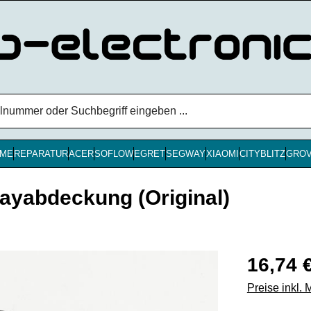
ME
REPARATUR
ACER
SOFLOW
EGRET
SEGWAY
XIAOMI
CITYBLITZ
GRO
ayabdeckung (Original)
Regulärer Pr
16,74 
Preise inkl.