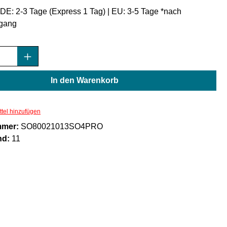
: DE: 2-3 Tage (Express 1 Tag) | EU: 3-5 Tage *nach
gang
Anzahl: Gib den gewünschten Wert ein oder
In den Warenkorb
tel hinzufügen
mmer:
SO80021013SO4PRO
nd:
11