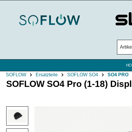
Zum Hauptinhalt springen
HO
SOFLOW
Ersatzteile
SOFLOW SO4
SO4 PRO
SOFLOW SO4 Pro (1-18) Displ
Bildergalerie überspringen