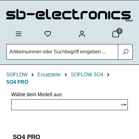
Zum Hauptinhalt springen
0
SOFLOW
Ersatzteile
SOFLOW SO4
SO4 PRO
Wähle dein Modell aus
SO4 PRO