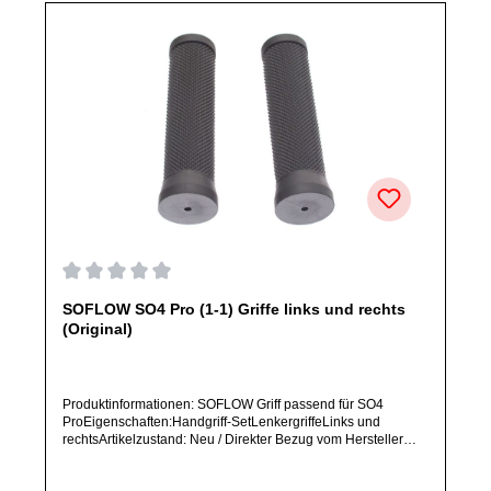
Durchschnittliche Bewertung von 0 von 5 Sternen
SOFLOW SO4 Pro (1-1) Griffe links und rechts
(Original)
Produktinformationen: SOFLOW Griff passend für SO4
ProEigenschaften:Handgriff-SetLenkergriffeLinks und
rechtsArtikelzustand: Neu / Direkter Bezug vom Hersteller
(Originalware)Bitte bestelle dieses Ersatzteil nur, wenn du
SICHER das im Titel aufgeführte Modell besitzt. Dieses