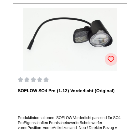
Durchschnittliche Bewertung von 0 von 5 Sternen
SOFLOW SO4 Pro (1-12) Vorderlicht (Original)
Produktinformationen: SOFLOW Vorderlicht passend für SO4
ProEigenschaften:FrontscheinwerferScheinwerfer
vornePosition: vorneArtikelzustand: Neu / Direkter Bezug vom
Hersteller (Originalware)Bitte bestelle dieses Ersatzteil nur,
wenn du SICHER das im Titel aufgeführte Modell besitzt.