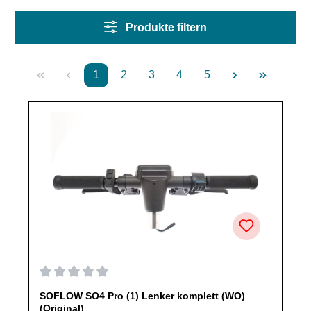
Produkte filtern
1
2
3
4
5
Seite
Seite
Seite
Seite
Seite
Durchschnittliche Bewertung von 0 von 5 Sternen
SOFLOW SO4 Pro (1) Lenker komplett (WO)
(Original)