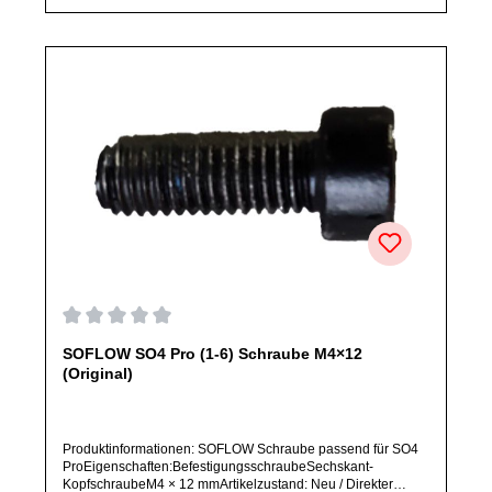
originale Ersatzteile des Herstellers.Produkt kann von
Abbildung abweichen.
Durchschnittliche Bewertung von 0 von 5 Sternen
SOFLOW SO4 Pro (1-6) Schraube M4×12
(Original)
Produktinformationen: SOFLOW Schraube passend für SO4
ProEigenschaften:BefestigungsschraubeSechskant-
KopfschraubeM4 × 12 mmArtikelzustand: Neu / Direkter