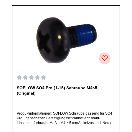
abweichen.
Durchschnittliche Bewertung von 0 von 5 Sternen
SOFLOW SO4 Pro (1-15) Schraube M4×5
(Original)
Produktinformationen: SOFLOW Schraube passend für SO4
ProEigenschaften:BefestigungsschraubeSechskant-
LinsenkopfschraubeMaße: M4 × 5 mmArtikelzustand: Neu /
Direkter Bezug vom Hersteller (Originalware)Bitte bestelle