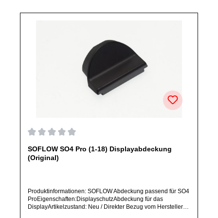
Herstellers.Produkt kann von Abbildung abweichen.
Durchschnittliche Bewertung von 0 von 5 Sternen
SOFLOW SO4 Pro (1-18) Displayabdeckung
(Original)
Produktinformationen: SOFLOW Abdeckung passend für SO4
ProEigenschaften:DisplayschutzAbdeckung für das
DisplayArtikelzustand: Neu / Direkter Bezug vom Hersteller
(Originalware)Bitte bestelle dieses Ersatzteil nur, wenn du