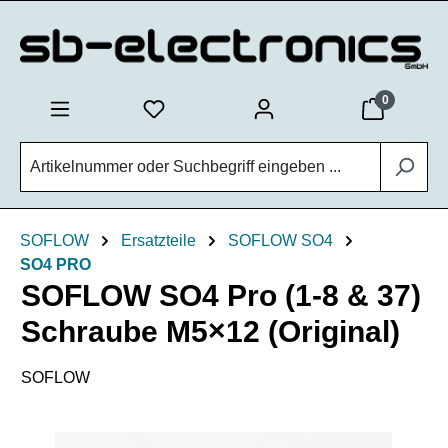
Zum Hauptinhalt springen
0
SOFLOW
Ersatzteile
SOFLOW SO4
SO4 PRO
SOFLOW SO4 Pro (1-8 & 37)
Schraube M5×12 (Original)
SOFLOW
Bildergalerie überspringen