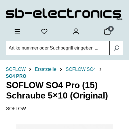
Zum Hauptinhalt springen
0
SOFLOW
Ersatzteile
SOFLOW SO4
SO4 PRO
SOFLOW SO4 Pro (15)
Schraube 5×10 (Original)
SOFLOW
Bildergalerie überspringen