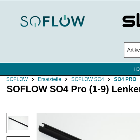
Zum Hauptinhalt springen
HO
SOFLOW
Ersatzteile
SOFLOW SO4
SO4 PRO
SOFLOW SO4 Pro (1-9) Lenker
Bildergalerie überspringen