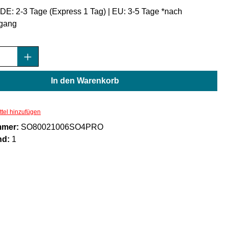
: DE: 2-3 Tage (Express 1 Tag) | EU: 3-5 Tage *nach
gang
Anzahl: Gib den gewünschten Wert ein oder
In den Warenkorb
tel hinzufügen
mmer:
SO80021006SO4PRO
nd:
1