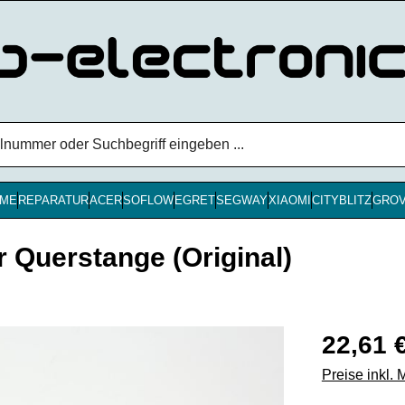
ME
REPARATUR
ACER
SOFLOW
EGRET
SEGWAY
XIAOMI
CITYBLITZ
GRO
 Querstange (Original)
Regulärer Pr
22,61 
Preise inkl.