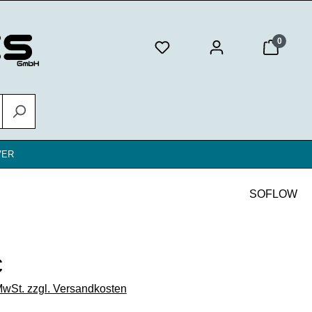
0
VER
SOFLOW
eis:
€
 MwSt. zzgl. Versandkosten