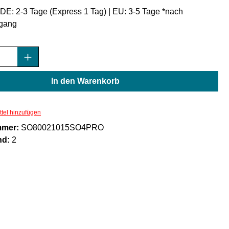
: DE: 2-3 Tage (Express 1 Tag) | EU: 3-5 Tage *nach
gang
Anzahl: Gib den gewünschten Wert ein oder
In den Warenkorb
tel hinzufügen
mmer:
SO80021015SO4PRO
nd:
2