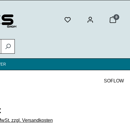
0
VER
SOFLOW
eis:
€
 MwSt. zzgl. Versandkosten