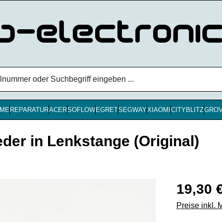
ME
REPARATUR
ACER
SOFLOW
EGRET
SEGWAY
XIAOMI
CITYBLITZ
GRO
er in Lenkstange (Original)
Regulärer Pr
19,30 
Preise inkl.