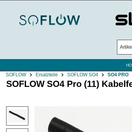
Zum Hauptinhalt springen
HO
SOFLOW
Ersatzteile
SOFLOW SO4
SO4 PRO
SOFLOW SO4 Pro (11) Kabelfed
Bildergalerie überspringen