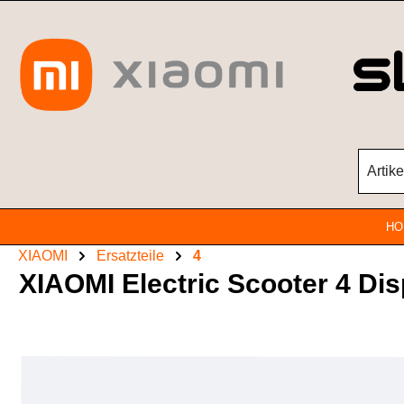
Zum Hauptinhalt springen
HO
XIAOMI
Ersatzteile
4
XIAOMI Electric Scooter 4 Di
Bildergalerie überspringen