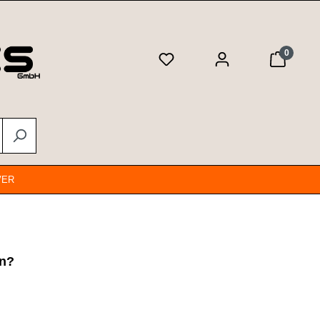
0
VER
en?