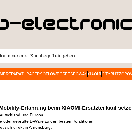
ME
REPARATUR
ACER
SOFLOW
EGRET
SEGWAY
XIAOMI
CITYBLITZ
GRO
Mobility-Erfahrung beim XIAOMI-Ersatzteilkauf setz
 Deutschland und Europa.
re oder geprüfte B-Ware zu den besten Konditionen!
t sich direkt in Ahrensburg.