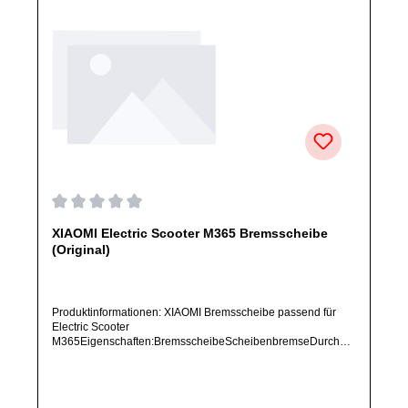
Durchschnittliche Bewertung von 0 von 5 Sternen
XIAOMI Electric Scooter M365 Bremsscheibe
(Original)
Produktinformationen: XIAOMI Bremsscheibe passend für
Electric Scooter
M365Eigenschaften:BremsscheibeScheibenbremseDurchme
sser: 110 mmArtikelzustand: Neu / Direkter Bezug vom
Hersteller (Originalware)Solltest Du ein Ersatzteil für ein
anderes Produkt benötigen, welches sich noch nicht bei uns
im Shop befindet, frage dieses bitte per E-Mail oder