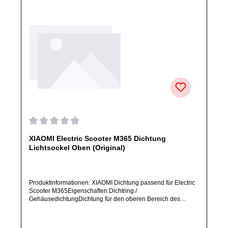
Durchschnittliche Bewertung von 0 von 5 Sternen
XIAOMI Electric Scooter M365 Dichtung
Lichtsockel Oben (Original)
Produktinformationen: XIAOMI Dichtung passend für Electric
Scooter M365Eigenschaften:Dichtring /
GehäusedichtungDichtung für den oberen Bereich des
LichtsockelsPosition: ObenArtikelzustand: Neu / Direkter
Bezug vom Hersteller (Originalware)Solltest Du ein Ersatzteil
für ein anderes Produkt benötigen, welches sich noch nicht