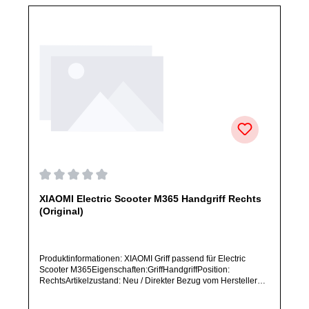
Durchschnittliche Bewertung von 0 von 5 Sternen
XIAOMI Electric Scooter M365 Handgriff Rechts
(Original)
Produktinformationen: XIAOMI Griff passend für Electric
Scooter M365Eigenschaften:GriffHandgriffPosition:
RechtsArtikelzustand: Neu / Direkter Bezug vom Hersteller
(Originalware)Solltest Du ein Ersatzteil für ein anderes
Produkt benötigen, welches sich noch nicht bei uns im Shop