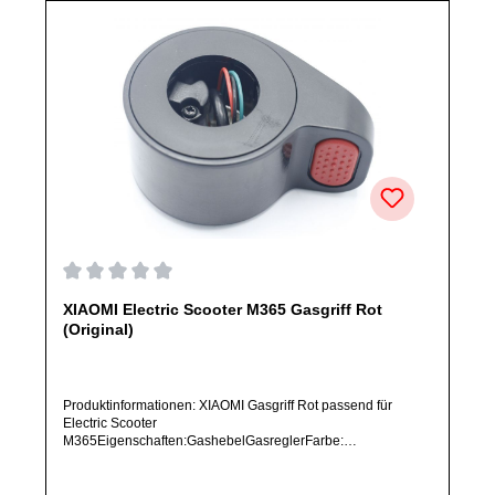
Durchschnittliche Bewertung von 0 von 5 Sternen
XIAOMI Electric Scooter M365 Gasgriff Rot
(Original)
Produktinformationen: XIAOMI Gasgriff Rot passend für
Electric Scooter
M365Eigenschaften:GashebelGasreglerFarbe:
RotArtikelzustand: Neu / Direkter Bezug vom Hersteller
(Originalware)Solltest Du ein Ersatzteil für ein anderes
Produkt benötigen, welches sich noch nicht bei uns im Shop