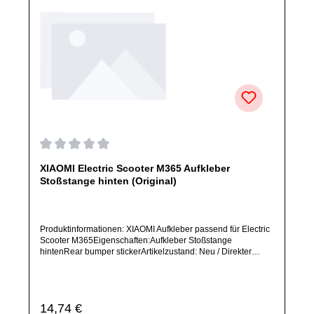
Durchschnittliche Bewertung von 0 von 5 Sternen
XIAOMI Electric Scooter M365 Aufkleber
Stoßstange hinten (Original)
Produktinformationen: XIAOMI Aufkleber passend für Electric
Scooter M365Eigenschaften:Aufkleber Stoßstange
hintenRear bumper stickerArtikelzustand: Neu / Direkter
Bezug vom Hersteller (Originalware)Solltest Du ein Ersatzteil
für ein anderes Produkt benötigen, welches sich noch nicht
bei uns im Shop befindet, frage dieses bitte per E-Mail oder
telefonisch bei uns an.Alle angebotenen Ersatzteile sind, falls
Regulärer Preis:
14,74 €
nicht ausdrücklich angegeben, ausschließlich originale