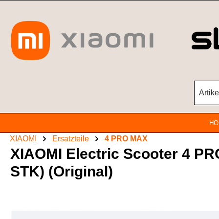
Zum Hauptinhalt springen
HO
XIAOMI
Ersatzteile
4 PRO MAX
XIAOMI Electric Scooter 4
STK) (Original)
Bildergalerie überspringen