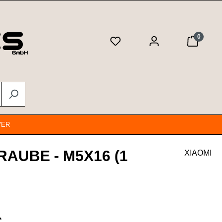
0
VER
RAUBE - M5X16 (1
XIAOMI
eis:
€