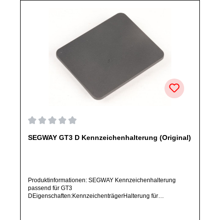
Durchschnittliche Bewertung von 0 von 5 Sternen
SEGWAY GT3 D Kennzeichenhalterung (Original)
Produktinformationen: SEGWAY Kennzeichenhalterung
passend für GT3
DEigenschaften:KennzeichenträgerHalterung für
NummernschildArtikelzustand: Neu / Direkter Bezug vom
Hersteller (Originalware)Solltest Du ein Ersatzteil für ein
anderes Produkt benötigen, welches sich noch nicht bei uns