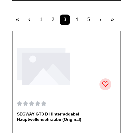
1
2
3
4
5
Seite
Seite
Seite
Seite
Seite
Durchschnittliche Bewertung von 0 von 5 Sternen
SEGWAY GT3 D Hinterradgabel
Hauptwellenschraube (Original)