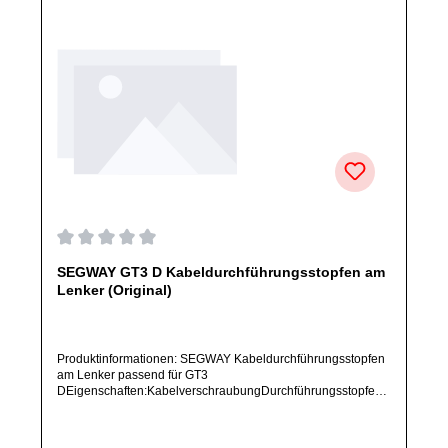
Durchschnittliche Bewertung von 0 von 5 Sternen
SEGWAY GT3 D Kabeldurchführungsstopfen am
Lenker (Original)
Produktinformationen: SEGWAY Kabeldurchführungsstopfen
am Lenker passend für GT3
DEigenschaften:KabelverschraubungDurchführungsstopfenP
osition: LenkerArtikelzustand: Neu / Direkter Bezug vom
Hersteller (Originalware)Solltest Du ein Ersatzteil für ein
anderes Produkt benötigen, welches sich noch nicht bei uns