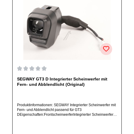
Durchschnittliche Bewertung von 0 von 5 Sternen
SEGWAY GT3 D Integrierter Scheinwerfer mit
Fern- und Abblendlicht (Original)
Produktinformationen: SEGWAY Integrierter Scheinwerfer mit
Fern- und Abblendlicht passend für GT3
DEigenschaften:FrontscheinwerferIntegrierter Scheinwerfer
mit kombiniertem Fern- und AbblendlichtArtikelzustand: Neu /
Direkter Bezug vom Hersteller (Originalware)Solltest Du ein
Ersatzteil für ein anderes Produkt benötigen, welches sich
noch nicht bei uns im Shop befindet, frage dieses bitte per E-