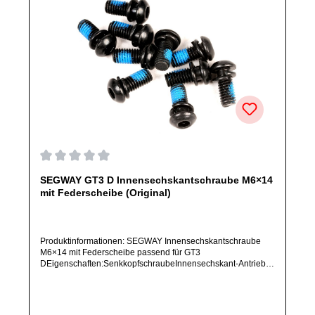
Durchschnittliche Bewertung von 0 von 5 Sternen
SEGWAY GT3 D Innensechskantschraube M6×14
mit Federscheibe (Original)
Produktinformationen: SEGWAY Innensechskantschraube
M6×14 mit Federscheibe passend für GT3
DEigenschaften:SenkkopfschraubeInnensechskant-Antrieb
(Torx-ähnlich / Inbus)M6 × 14 mmMaterial: Kohlenstoffstahl,
inkl. FederscheibeArtikelzustand: Neu / Direkter Bezug vom
Hersteller (Originalware)Solltest Du ein Ersatzteil für ein
anderes Produkt benötigen, welches sich noch nicht bei uns