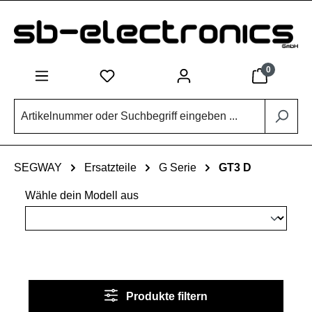
Zum Hauptinhalt springen
0
SEGWAY
Ersatzteile
G Serie
GT3 D
Wähle dein Modell aus
Produkte filtern