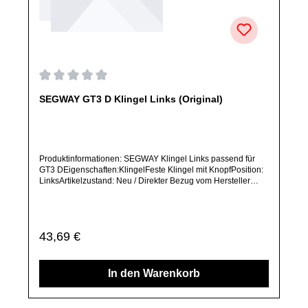
Durchschnittliche Bewertung von 0 von 5 Sternen
SEGWAY GT3 D Klingel Links (Original)
Produktinformationen: SEGWAY Klingel Links passend für
GT3 DEigenschaften:KlingelFeste Klingel mit KnopfPosition:
LinksArtikelzustand: Neu / Direkter Bezug vom Hersteller
(Originalware)Solltest Du ein Ersatzteil für ein anderes
Produkt benötigen, welches sich noch nicht bei uns im Shop
befindet, frage dieses bitte per E-Mail oder telefonisch bei
uns an.Alle angebotenen Ersatzteile sind, falls nicht
Regulärer Preis:
43,69 €
ausdrücklich angegeben, ausschließlich originale Ersatzteile
des Herstellers.Produkt kann von Abbildung abweichen.
In den Warenkorb