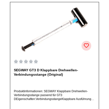
Durchschnittliche Bewertung von 0 von 5 Sternen
SEGWAY GT3 D Klappbare Drehwellen-
Verbindungsstange (Original)
Produktinformationen: SEGWAY Klappbare Drehwellen-
Verbindungsstange passend für GT3
DEigenschaften:VerbindungsstangeKlappbare Ausführung
mit DrehgelenkArtikelzustand: Neu / Direkter Bezug vom
Hersteller (ORIGINALWARE)Solltest Du ein Ersatzteil für ein