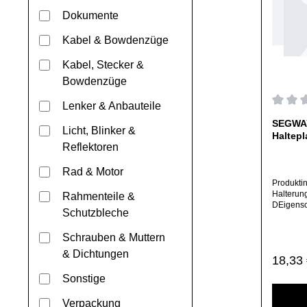
Dokumente
Kabel & Bowdenzüge
Kabel, Stecker &
Bowdenzüge
Lenker & Anbauteile
Durchs
SEGWAY
Licht, Blinker &
Haltepl
Reflektoren
Rad & Motor
Produkti
Halterun
Rahmenteile &
DEigensc
Schutzbleche
tte für A
Direkter 
Schrauben & Muttern
(Original
für ein a
& Dichtungen
Regulä
18,33
welches s
Shop befi
Sonstige
Mail oder
angeboten
Verpackung
ausdrück