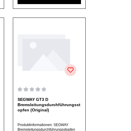
ausdrücklich angegeben,
ausschließlich originale Ersatzteile des
Herstellers.Produkt kann von Abbildung
abweichen.
on 0 von 5 Sternen
Durchschnittliche Bewertung von 0 von 5 Sternen
SEGWAY GT3 D
Bremsleitungsdurchführungsst
opfen (Original)
Produktinformationen: SEGWAY
Bremsleitungsdurchführungsstopfen