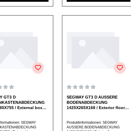
ßlich originale Ersatzteile des
angebotenen Ersatzteile sind, falls nicht
rs.Produkt kann von Abbildung
ausdrücklich angegeben,
n.
ausschließlich originale Ersatzteile des
Herstellers.Produkt kann von Abbildung
abweichen.
chnittliche Bewertung von 0 von 5 Sternen
Durchschnittliche Bewertung v
Y GT3 D
SEGWAY GT3 D AUSSERE
NKASTENABDECKUNG
BODENABDECKUNG
0X755 / External box
1425X265X168 / Exterior floor
440x280x755 (Original)
cover 1425x265x168 (Original)
nformationen: SEGWAY
Produktinformationen: SEGWAY
KASTENABDECKUNG
AUSSERE BODENABDECKUNG