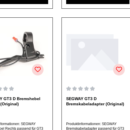
en Ersatzteile sind, falls nicht
angebotenen Ersatzteile sind, falls nicht
lich angegeben,
ausdrücklich angegeben,
ßlich originale Ersatzteile des
ausschließlich originale Ersatzteile des
rs.Produkt kann von Abbildung
Herstellers.Produkt kann von Abbildung
n.
abweichen.
chnittliche Bewertung von 0 von 5 Sternen
Durchschnittliche Bewertung v
 GT3 D Bremshebel
SEGWAY GT3 D
(Original)
Bremskabeladapter (Original)
nformationen: SEGWAY
Produktinformationen: SEGWAY
el Rechts passend für GT3
Bremskabeladapter passend für GT3