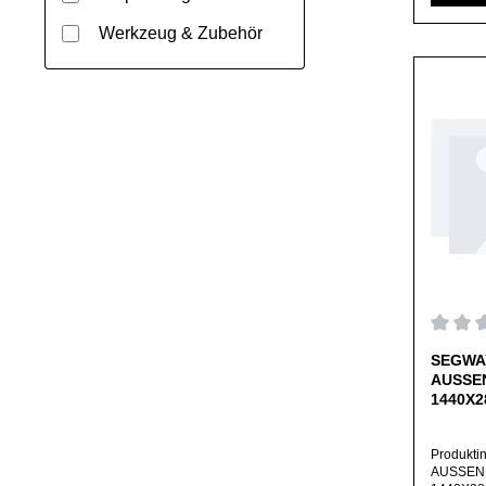
ausschlie
Herstelle
Werkzeug & Zubehör
abweiche
Durchs
SEGWA
AUSSE
1440X28
cover 1
Produkti
AUSSEN