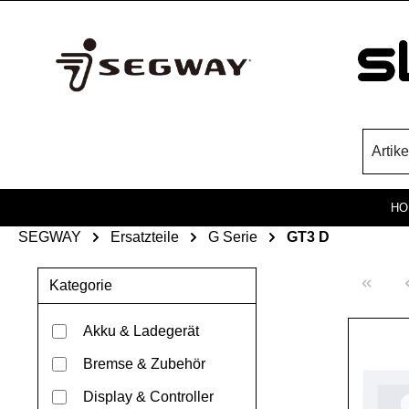
Zum Hauptinhalt springen
HO
SEGWAY
Ersatzteile
G Serie
GT3 D
Kategorie
Akku & Ladegerät
Bremse & Zubehör
Display & Controller