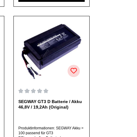
Mail oder telefonisch bei uns an.Alle
angebotenen Ersatzteile sind, falls nicht
ausdrücklich angegeben,
ausschließlich originale Ersatzteile des
Herstellers.Produkt kann von Abbildung
abweichen.
on 0 von 5 Sternen
Durchschnittliche Bewertung von 0 von 5 Sternen
SEGWAY GT3 D Batterie / Akku
46,8V / 19,2Ah (Original)
Produktinformationen: SEGWAY Akku >
100 passend für GT3