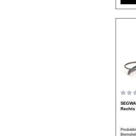
angeboten
ausdrück
ausschlie
Herstelle
abweiche
Durchs
SEGWAY
Rechts 
Produkti
Bremsheb