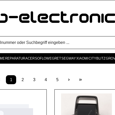
ME
REPARATUR
ACER
SOFLOW
EGRET
SEGWAY
XIAOMI
CITYBLITZ
GRO
1
2
3
4
5
Seite
Seite
Seite
Seite
Seite