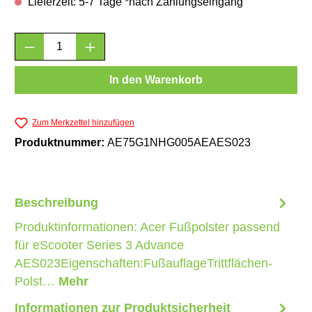
Lieferzeit: 5-7 Tage *nach Zahlungseingang
Produkt Anzahl: Gib den gewünschten Wert e
In den Warenkorb
Zum Merkzettel hinzufügen
Produktnummer:
AE75G1NHG005AEAES023
Beschreibung
Produktinformationen: Acer Fußpolster passend
für eScooter Series 3 Advance
AES023Eigenschaften:FußauflageTrittflächen-
Polst…
Mehr
Informationen zur Produktsicherheit