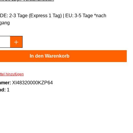
: DE: 2-3 Tage (Express 1 Tag) | EU: 3-5 Tage *nach
gang
Anzahl: Gib den gewünschten Wert ein oder
In den Warenkorb
tel hinzufügen
mmer:
XI48320000KZP64
nd:
1