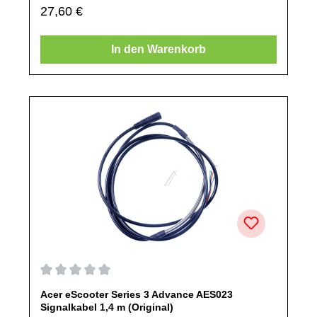
Regulärer Preis:
27,60 €
nicht ausdrücklich angegeben, ausschließlich originale
Ersatzteile des Herstellers.Produkt kann von Abbildung
abweichen.
In den Warenkorb
Durchschnittliche Bewertung von 0 von 5 Sternen
Acer eScooter Series 3 Advance AES023
Signalkabel 1,4 m (Original)