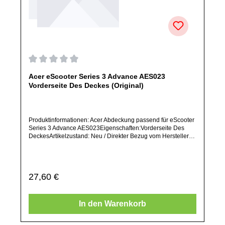
Durchschnittliche Bewertung von 0 von 5 Sternen
Acer eScooter Series 3 Advance AES023
Vorderseite Des Deckes (Original)
Produktinformationen: Acer Abdeckung passend für eScooter
Series 3 Advance AES023Eigenschaften:Vorderseite Des
DeckesArtikelzustand: Neu / Direkter Bezug vom Hersteller
(Originalware)Solltest Du ein Ersatzteil für ein anderes
Produkt benötigen, welches sich noch nicht bei uns im Shop
befindet, frage dieses bitte per E-Mail oder telefonisch bei
uns an.Alle angebotenen Ersatzteile sind, falls nicht
Regulärer Preis:
27,60 €
ausdrücklich angegeben, ausschließlich originale Ersatzteile
des Herstellers.Produkt kann von Abbildung abweichen.
In den Warenkorb