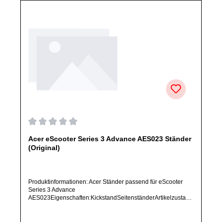
Durchschnittliche Bewertung von 0 von 5 Sternen
Acer eScooter Series 3 Advance AES023 Ständer
(Original)
Produktinformationen: Acer Ständer passend für eScooter
Series 3 Advance
AES023Eigenschaften:KickstandSeitenständerArtikelzustand
: Neu / Direkter Bezug vom Hersteller (Originalware)Solltest
Du ein Ersatzteil für ein anderes Produkt benötigen, welches
sich noch nicht bei uns im Shop befindet, frage dieses bitte