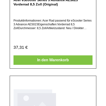
Vorderrad 8,5 Zoll (Original)
Produktinformationen: Acer Rad passend für eScooter Series
3 Advance AES023Eigenschaften:Vorderrad 8,5
ZollDurchmesser: 8,5 ZollArtikelzustand: Neu / Direkter
Bezug vom Hersteller (Originalware)Solltest Du ein Ersatzteil
für ein anderes Produkt benötigen, welches sich noch nicht
bei uns im Shop befindet, frage dieses bitte per E-Mail oder
telefonisch bei uns an.Alle angebotenen Ersatzteile sind, falls
Regulärer Preis:
37,31 €
nicht ausdrücklich angegeben, ausschließlich originale
Ersatzteile des Herstellers.Produkt kann von Abbildung
abweichen.
In den Warenkorb