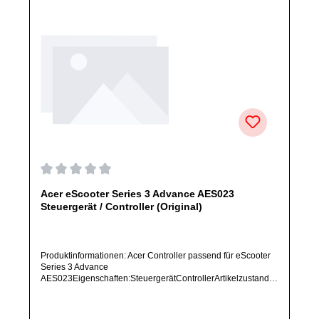
Durchschnittliche Bewertung von 0 von 5 Sternen
Acer eScooter Series 3 Advance AES023
Steuergerät / Controller (Original)
Produktinformationen: Acer Controller passend für eScooter
Series 3 Advance
AES023Eigenschaften:SteuergerätControllerArtikelzustand:
Neu / Direkter Bezug vom Hersteller (Originalware)Solltest
Du ein Ersatzteil für ein anderes Produkt benötigen, welches
sich noch nicht bei uns im Shop befindet, frage dieses bitte