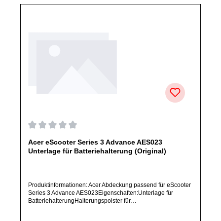
Durchschnittliche Bewertung von 0 von 5 Sternen
Acer eScooter Series 3 Advance AES023
Unterlage für Batteriehalterung (Original)
Produktinformationen: Acer Abdeckung passend für eScooter
Series 3 Advance AES023Eigenschaften:Unterlage für
BatteriehalterungHalterungspolster für
BatterieeinbauMaterial: Schaumstoff / Gummi (je nach
Ausführung)Artikelzustand: Neu / Direkter Bezug vom