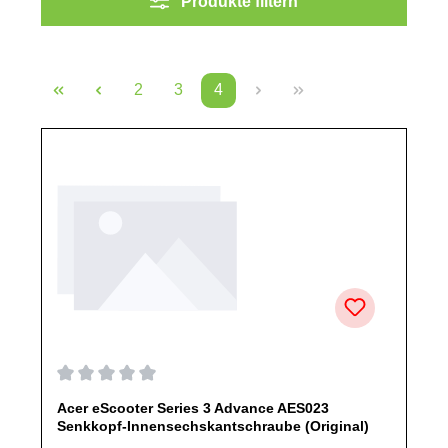
Produkte filtern
2
3
4
Seite
Seite
Seite
Durchschnittliche Bewertung von 0 von 5 Sternen
Acer eScooter Series 3 Advance AES023
Senkkopf-Innensechskantschraube (Original)