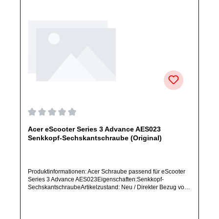
Durchschnittliche Bewertung von 0 von 5 Sternen
Acer eScooter Series 3 Advance AES023
Senkkopf-Sechskantschraube (Original)
Produktinformationen: Acer Schraube passend für eScooter
Series 3 Advance AES023Eigenschaften:Senkkopf-
SechskantschraubeArtikelzustand: Neu / Direkter Bezug vom
Hersteller (Originalware)Solltest Du ein Ersatzteil für ein
anderes Produkt benötigen, welches sich noch nicht bei uns
im Shop befindet, frage dieses bitte per E-Mail oder
telefonisch bei uns an.Alle angebotenen Ersatzteile sind, falls