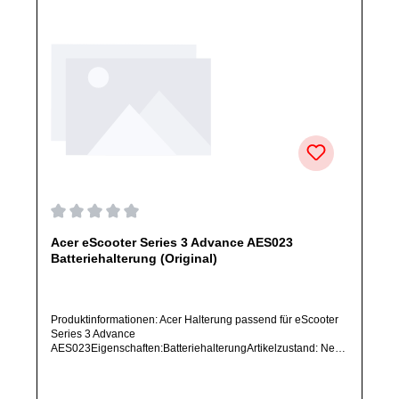
Durchschnittliche Bewertung von 0 von 5 Sternen
Acer eScooter Series 3 Advance AES023
Batteriehalterung (Original)
Produktinformationen: Acer Halterung passend für eScooter
Series 3 Advance
AES023Eigenschaften:BatteriehalterungArtikelzustand: Neu /
Direkter Bezug vom Hersteller (Originalware)Solltest Du ein
Ersatzteil für ein anderes Produkt benötigen, welches sich
noch nicht bei uns im Shop befindet, frage dieses bitte per E-