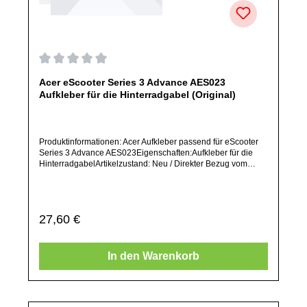
Durchschnittliche Bewertung von 0 von 5 Sternen
Acer eScooter Series 3 Advance AES023
Aufkleber für die Hinterradgabel (Original)
Produktinformationen: Acer Aufkleber passend für eScooter
Series 3 Advance AES023Eigenschaften:Aufkleber für die
HinterradgabelArtikelzustand: Neu / Direkter Bezug vom
Hersteller (Originalware)Solltest Du ein Ersatzteil für ein
anderes Produkt benötigen, welches sich noch nicht bei uns
im Shop befindet, frage dieses bitte per E-Mail oder
telefonisch bei uns an.Alle angebotenen Ersatzteile sind, falls
Regulärer Preis:
27,60 €
nicht ausdrücklich angegeben, ausschließlich originale
Ersatzteile des Herstellers.Produkt kann von Abbildung
abweichen.
In den Warenkorb