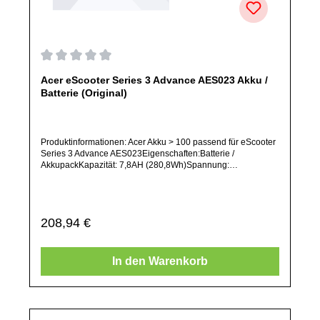
Durchschnittliche Bewertung von 0 von 5 Sternen
Acer eScooter Series 3 Advance AES023 Akku /
Batterie (Original)
Produktinformationen: Acer Akku > 100 passend für eScooter
Series 3 Advance AES023Eigenschaften:Batterie /
AkkupackKapazität: 7,8AH (280,8Wh)Spannung:
36VArtikelzustand: Neu / Direkter Bezug vom Hersteller
(Originalware)Solltest Du ein Ersatzteil für ein anderes
Produkt benötigen, welches sich noch nicht bei uns im Shop
befindet, frage dieses bitte per E-Mail oder telefonisch bei
Regulärer Preis:
208,94 €
uns an.Alle angebotenen Ersatzteile sind, falls nicht
ausdrücklich angegeben, ausschließlich originale Ersatzteile
des Herstellers.Produkt kann von Abbildung abweichen.
In den Warenkorb