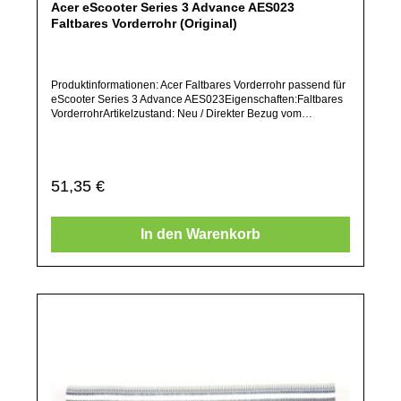
Acer eScooter Series 3 Advance AES023
Faltbares Vorderrohr (Original)
Produktinformationen: Acer Faltbares Vorderrohr passend für
eScooter Series 3 Advance AES023Eigenschaften:Faltbares
VorderrohrArtikelzustand: Neu / Direkter Bezug vom
Hersteller (Originalware)Solltest Du ein Ersatzteil für ein
anderes Produkt benötigen, welches sich noch nicht bei uns
im Shop befindet, frage dieses bitte per E-Mail oder
telefonisch bei uns an.Alle angebotenen Ersatzteile sind, falls
Regulärer Preis:
51,35 €
nicht ausdrücklich angegeben, ausschließlich originale
Ersatzteile des Herstellers.Produkt kann von Abbildung
abweichen.
In den Warenkorb