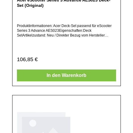
Set (Original)
Produktinformationen: Acer Deck-Set passend für eScooter
Series 3 Advance AES023Eigenschaften:Deck
SetArtikelzustand: Neu / Direkter Bezug vom Hersteller
(Originalware)Solltest Du ein Ersatzteil für ein anderes
Produkt benötigen, welches sich noch nicht bei uns im Shop
befindet, frage dieses bitte per E-Mail oder telefonisch bei
uns an.Alle angebotenen Ersatzteile sind, falls nicht
Regulärer Preis:
106,85 €
ausdrücklich angegeben, ausschließlich originale Ersatzteile
des Herstellers.Produkt kann von Abbildung abweichen.
In den Warenkorb