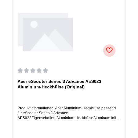
Durchschnittliche Bewertung von 0 von 5 Sternen
Acer eScooter Series 3 Advance AES023
Aluminium-Heckhülse (Original)
Produktinformationen: Acer Aluminium-Heckhülse passend
für eScooter Series 3 Advance
AES023Eigenschaften:Aluminium-HeckhülseAluminum tail
sleevePosition: HeckMaterial: AluminiumArtikelzustand: Neu /
Direkter Bezug vom Hersteller (Originalware)Solltest Du ein
Ersatzteil für ein anderes Produkt benötigen, welches sich
noch nicht bei uns im Shop befindet, frage dieses bitte per E-