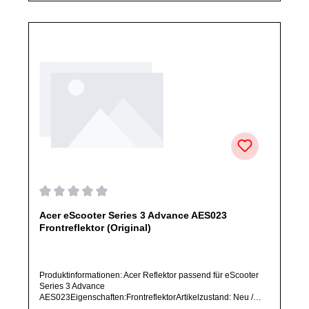
Durchschnittliche Bewertung von 0 von 5 Sternen
Acer eScooter Series 3 Advance AES023
Frontreflektor (Original)
Produktinformationen: Acer Reflektor passend für eScooter
Series 3 Advance
AES023Eigenschaften:FrontreflektorArtikelzustand: Neu /
Direkter Bezug vom Hersteller (Originalware)Solltest Du ein