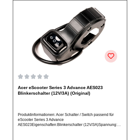
Durchschnittliche Bewertung von 0 von 5 Sternen
Acer eScooter Series 3 Advance AES023
Blinkerschalter (12V/3A) (Original)
Produktinformationen: Acer Schalter / Switch passend für
eScooter Series 3 Advance
AES023Eigenschaften:Blinkerschalter (12V/3A)Spannung:
12V, Stromstärke: 3AArtikelzustand: Neu / Direkter Bezug
vom Hersteller (Originalware)Solltest Du ein Ersatzteil für ein
anderes Produkt benötigen, welches sich noch nicht bei uns