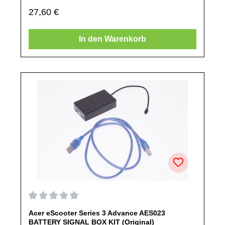
Mail oder telefonisch bei uns an.Alle angebotenen Ersatzteile
Regulärer Preis:
27,60 €
sind, falls nicht ausdrücklich angegeben, ausschließlich
originale Ersatzteile des Herstellers.Produkt kann von
Abbildung abweichen.
In den Warenkorb
Durchschnittliche Bewertung von 0 von 5 Sternen
Acer eScooter Series 3 Advance AES023
BATTERY SIGNAL BOX KIT (Original)