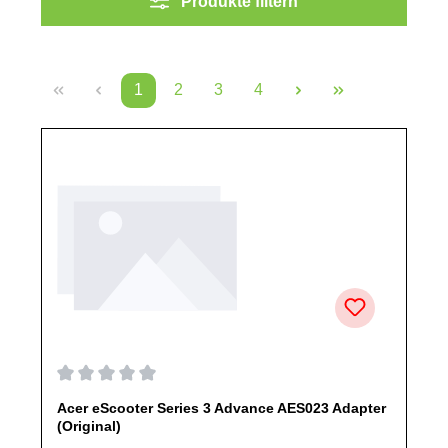
Produkte filtern
1
2
3
4
Seite
Seite
Seite
Seite
Durchschnittliche Bewertung von 0 von 5 Sternen
Acer eScooter Series 3 Advance AES023 Adapter
(Original)