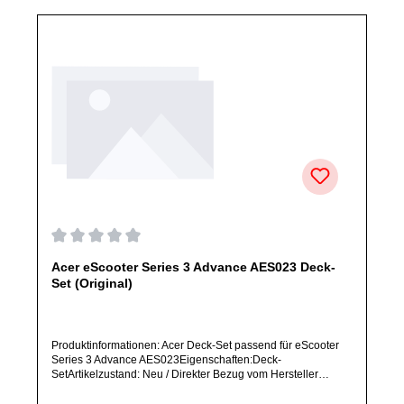
Durchschnittliche Bewertung von 0 von 5 Sternen
Acer eScooter Series 3 Advance AES023 Deck-
Set (Original)
Produktinformationen: Acer Deck-Set passend für eScooter
Series 3 Advance AES023Eigenschaften:Deck-
SetArtikelzustand: Neu / Direkter Bezug vom Hersteller
(Originalware)Solltest Du ein Ersatzteil für ein anderes
Produkt benötigen, welches sich noch nicht bei uns im Shop