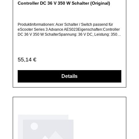
Controller DC 36 V 350 W Schalter (Original)
Produktinformationen: Acer Schalter / Switch passend für
eScooter Series 3 Advance AES023Eigenschaften:Controller
DC 36 V 350 W SchalterSpannung: 36 V DC, Leistung: 350
WArtikelzustand: Neu / Direkter Bezug vom Hersteller
(Originalware)Solltest Du ein Ersatzteil für ein anderes
Produkt benötigen, welches sich noch nicht bei uns im Shop
befindet, frage dieses bitte per E-Mail oder telefonisch bei
Regulärer Preis:
55,14 €
uns an.Alle angebotenen Ersatzteile sind, falls nicht
ausdrücklich angegeben, ausschließlich originale Ersatzteile
des Herstellers.Produkt kann von Abbildung abweichen.
Details