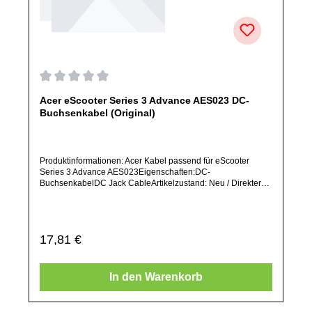
Durchschnittliche Bewertung von 0 von 5 Sternen
Acer eScooter Series 3 Advance AES023 DC-
Buchsenkabel (Original)
Produktinformationen: Acer Kabel passend für eScooter
Series 3 Advance AES023Eigenschaften:DC-
BuchsenkabelDC Jack CableArtikelzustand: Neu / Direkter
Bezug vom Hersteller (Originalware)Solltest Du ein Ersatzteil
für ein anderes Produkt benötigen, welches sich noch nicht
bei uns im Shop befindet, frage dieses bitte per E-Mail oder
telefonisch bei uns an.Alle angebotenen Ersatzteile sind, falls
Regulärer Preis:
17,81 €
nicht ausdrücklich angegeben, ausschließlich originale
Ersatzteile des Herstellers.Produkt kann von Abbildung
abweichen.
In den Warenkorb