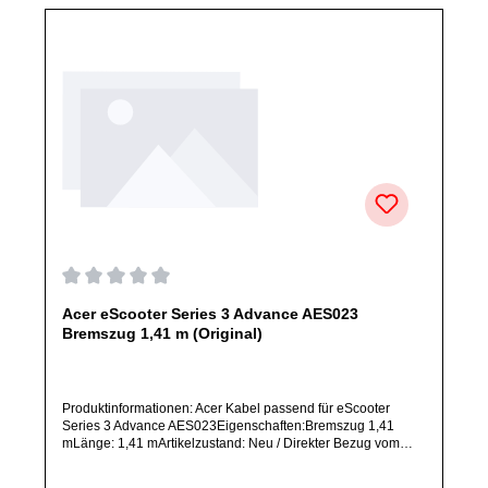
Durchschnittliche Bewertung von 0 von 5 Sternen
Acer eScooter Series 3 Advance AES023
Bremszug 1,41 m (Original)
Produktinformationen: Acer Kabel passend für eScooter
Series 3 Advance AES023Eigenschaften:Bremszug 1,41
mLänge: 1,41 mArtikelzustand: Neu / Direkter Bezug vom
Hersteller (Originalware)Solltest Du ein Ersatzteil für ein
anderes Produkt benötigen, welches sich noch nicht bei uns