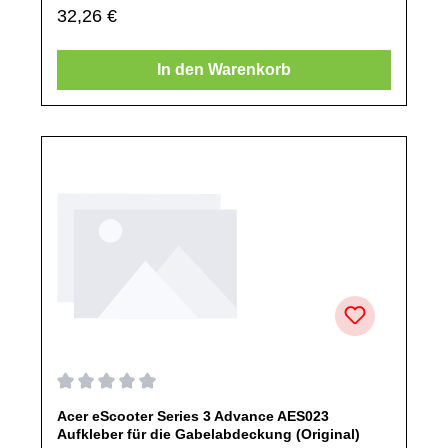
Regulärer Preis:
32,26 €
Mail oder telefonisch bei uns an.Alle angebotenen Ersatzteile
sind, falls nicht ausdrücklich angegeben, ausschließlich
originale Ersatzteile des Herstellers.Produkt kann von
Abbildung abweichen.
In den Warenkorb
Durchschnittliche Bewertung von 0 von 5 Sternen
Acer eScooter Series 3 Advance AES023
Aufkleber für die Gabelabdeckung (Original)