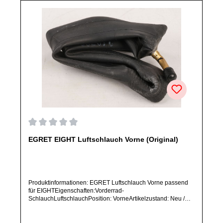
Durchschnittliche Bewertung von 0 von 5 Sternen
EGRET EIGHT Luftschlauch Vorne (Original)
Produktinformationen: EGRET Luftschlauch Vorne passend
für EIGHTEigenschaften:Vorderrad-
SchlauchLuftschlauchPosition: VorneArtikelzustand: Neu /
Direkter Bezug vom Hersteller (Originalware)Solltest Du ein
Ersatzteil für ein anderes Produkt benötigen, welches sich
noch nicht bei uns im Shop befindet, frage dieses bitte per E-