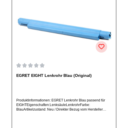
Durchschnittliche Bewertung von 0 von 5 Sternen
EGRET EIGHT Lenkrohr Blau (Original)
Produktinformationen: EGRET Lenkrohr Blau passend für
EIGHTEigenschaften:LenksäuleLenkrohrFarbe:
BlauArtikelzustand: Neu / Direkter Bezug vom Hersteller
(Originalware)Solltest Du ein Ersatzteil für ein anderes
Produkt benötigen, welches sich noch nicht bei uns im Shop
befindet, frage dieses bitte per E-Mail oder telefonisch bei
uns an.Alle angebotenen Ersatzteile sind, falls nicht