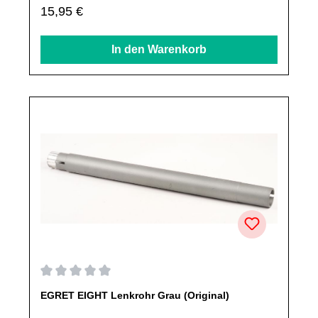
Regulärer Preis:
15,95 €
ausdrücklich angegeben, ausschließlich originale Ersatzteile
des Herstellers.Produkt kann von Abbildung abweichen.
In den Warenkorb
Durchschnittliche Bewertung von 0 von 5 Sternen
EGRET EIGHT Lenkrohr Grau (Original)