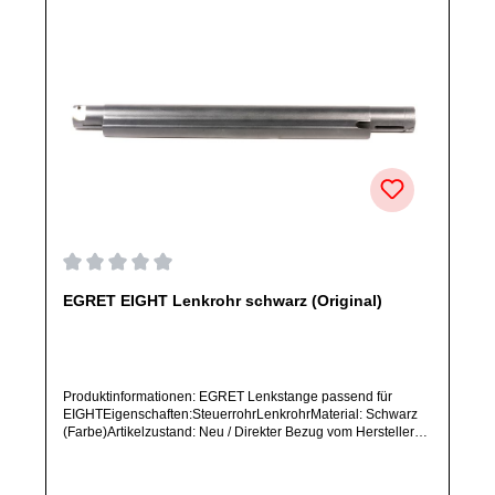
Durchschnittliche Bewertung von 0 von 5 Sternen
EGRET EIGHT Lenkrohr schwarz (Original)
Produktinformationen: EGRET Lenkstange passend für
EIGHTEigenschaften:SteuerrohrLenkrohrMaterial: Schwarz
(Farbe)Artikelzustand: Neu / Direkter Bezug vom Hersteller
(Originalware)Solltest Du ein Ersatzteil für ein anderes
Produkt benötigen, welches sich noch nicht bei uns im Shop
befindet, frage dieses bitte per E-Mail oder telefonisch bei