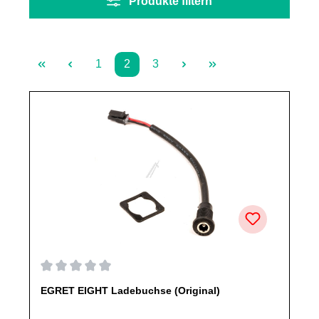
Produkte filtern
1
2
3
Seite
Seite
Seite
Durchschnittliche Bewertung von 0 von 5 Sternen
EGRET EIGHT Ladebuchse (Original)