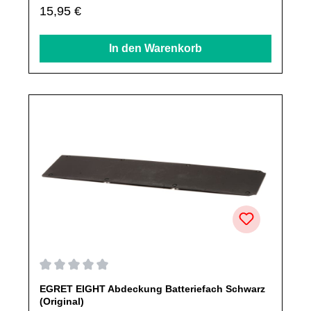
Regulärer Preis:
15,95 €
nicht ausdrücklich angegeben, ausschließlich originale
Ersatzteile des Herstellers.Produkt kann von Abbildung
abweichen.
In den Warenkorb
Durchschnittliche Bewertung von 0 von 5 Sternen
EGRET EIGHT Abdeckung Batteriefach Schwarz
(Original)