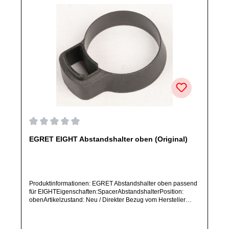
Durchschnittliche Bewertung von 0 von 5 Sternen
EGRET EIGHT Abstandshalter oben (Original)
Produktinformationen: EGRET Abstandshalter oben passend
für EIGHTEigenschaften:SpacerAbstandshalterPosition:
obenArtikelzustand: Neu / Direkter Bezug vom Hersteller
(Originalware)Solltest Du ein Ersatzteil für ein anderes
Produkt benötigen, welches sich noch nicht bei uns im Shop
befindet, frage dieses bitte per E-Mail oder telefonisch bei