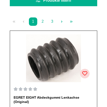
Produkte filtern
1
2
3
Seite
Seite
Seite
Durchschnittliche Bewertung von 0 von 5 Sternen
EGRET EIGHT Abdeckgummi Lenkachse
(Original)