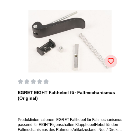
Durchschnittliche Bewertung von 0 von 5 Sternen
EGRET EIGHT Falthebel für Faltmechanismus
(Original)
Produktinformationen: EGRET Falthebel für Faltmechanismus
passend für EIGHTEigenschaften:KlapphebelHebel für den
Faltmechanismus des RahmensArtikelzustand: Neu / Direkter
Bezug vom Hersteller (Originalware)Solltest Du ein Ersatzteil
für ein anderes Produkt benötigen, welches sich noch nicht