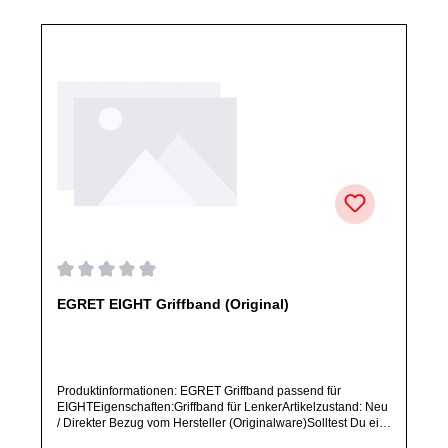
Durchschnittliche Bewertung von 0 von 5 Sternen
EGRET EIGHT Griffband (Original)
Produktinformationen: EGRET Griffband passend für
EIGHTEigenschaften:Griffband für LenkerArtikelzustand: Neu
/ Direkter Bezug vom Hersteller (Originalware)Solltest Du ein
Ersatzteil für ein anderes Produkt benötigen, welches sich