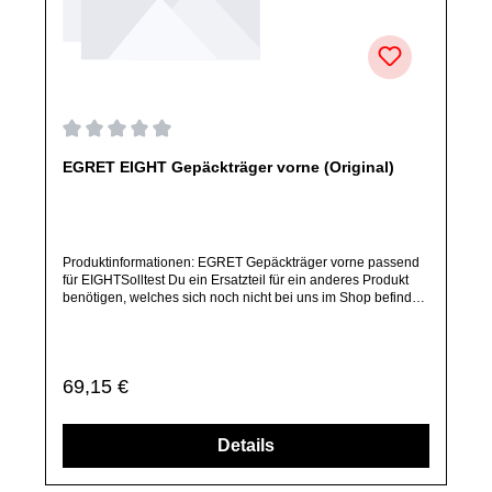
Durchschnittliche Bewertung von 0 von 5 Sternen
EGRET EIGHT Gepäckträger vorne (Original)
Produktinformationen: EGRET Gepäckträger vorne passend
für EIGHTSolltest Du ein Ersatzteil für ein anderes Produkt
benötigen, welches sich noch nicht bei uns im Shop befindet,
frage dieses bitte per E-Mail oder telefonisch bei uns an.Alle
angebotenen Ersatzteile sind, falls nicht ausdrücklich
angegeben, ausschließlich originale Ersatzteile des
Herstellers.Produkt kann von Abbildung abweichen.
Regulärer Preis:
69,15 €
Details