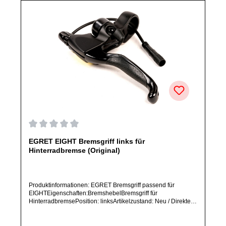
Durchschnittliche Bewertung von 0 von 5 Sternen
EGRET EIGHT Bremsgriff links für
Hinterradbremse (Original)
Produktinformationen: EGRET Bremsgriff passend für
EIGHTEigenschaften:BremshebelBremsgriff für
HinterradbremsePosition: linksArtikelzustand: Neu / Direkter
Bezug vom Hersteller (Originalware)Solltest Du ein Ersatzteil
für ein anderes Produkt benötigen, welches sich noch nicht
bei uns im Shop befindet, frage dieses bitte per E-Mail oder