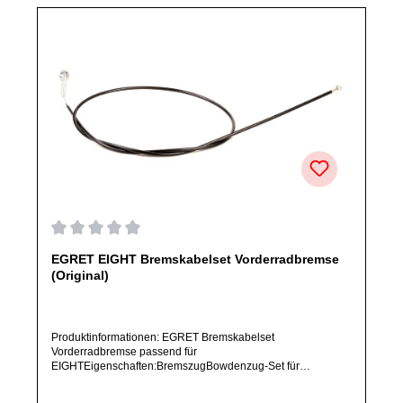
Durchschnittliche Bewertung von 0 von 5 Sternen
EGRET EIGHT Bremskabelset Vorderradbremse
(Original)
Produktinformationen: EGRET Bremskabelset
Vorderradbremse passend für
EIGHTEigenschaften:BremszugBowdenzug-Set für
VorderradbremseVorderradArtikelzustand: Neu / Direkter
Bezug vom Hersteller (Originalware)Solltest Du ein Ersatzteil