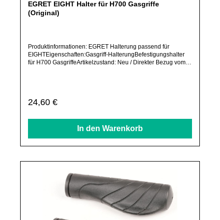
EGRET EIGHT Halter für H700 Gasgriffe
(Original)
Produktinformationen: EGRET Halterung passend für
EIGHTEigenschaften:Gasgriff-HalterungBefestigungshalter
für H700 GasgriffeArtikelzustand: Neu / Direkter Bezug vom
Hersteller (Originalware)Solltest Du ein Ersatzteil für ein
anderes Produkt benötigen, welches sich noch nicht bei uns
im Shop befindet, frage dieses bitte per E-Mail oder
telefonisch bei uns an.Alle angebotenen Ersatzteile sind, falls
Regulärer Preis:
24,60 €
nicht ausdrücklich angegeben, ausschließlich originale
Ersatzteile des Herstellers.Produkt kann von Abbildung
abweichen.
In den Warenkorb