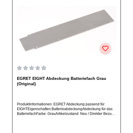
Durchschnittliche Bewertung von 0 von 5 Sternen
EGRET EIGHT Abdeckung Batteriefach Grau
(Original)
Produktinformationen: EGRET Abdeckung passend für
EIGHTEigenschaften:BatterieabdeckungAbdeckung für das
BatteriefachFarbe: GrauArtikelzustand: Neu / Direkter Bezug
vom Hersteller (Originalware)Solltest Du ein Ersatzteil für ein
anderes Produkt benötigen, welches sich noch nicht bei uns
im Shop befindet, frage dieses bitte per E-Mail oder
telefonisch bei uns an.Alle angebotenen Ersatzteile sind, falls