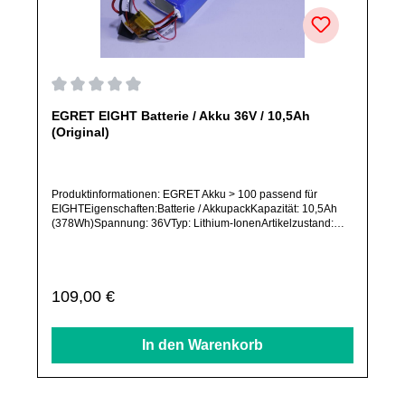
Durchschnittliche Bewertung von 0 von 5 Sternen
EGRET EIGHT Batterie / Akku 36V / 10,5Ah
(Original)
Produktinformationen: EGRET Akku > 100 passend für
EIGHTEigenschaften:Batterie / AkkupackKapazität: 10,5Ah
(378Wh)Spannung: 36VTyp: Lithium-IonenArtikelzustand:
Neu / Direkter Bezug vom Hersteller (Originalware)Solltest
Du ein Ersatzteil für ein anderes Produkt benötigen, welches
sich noch nicht bei uns im Shop befindet, frage dieses bitte
per E-Mail oder telefonisch bei uns an.Alle angebotenen
Regulärer Preis:
109,00 €
Ersatzteile sind, falls nicht ausdrücklich angegeben,
ausschließlich originale Ersatzteile des Herstellers.Produkt
kann von Abbildung abweichen.
In den Warenkorb