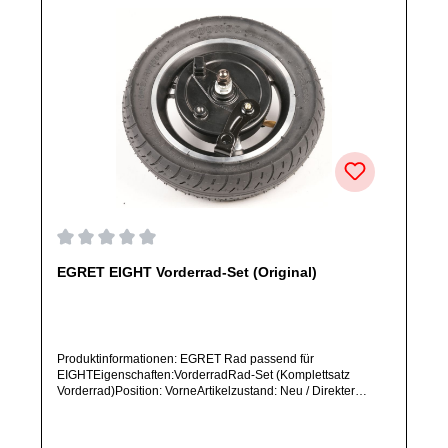
Durchschnittliche Bewertung von 0 von 5 Sternen
EGRET EIGHT Vorderrad-Set (Original)
Produktinformationen: EGRET Rad passend für
EIGHTEigenschaften:VorderradRad-Set (Komplettsatz
Vorderrad)Position: VorneArtikelzustand: Neu / Direkter
Bezug vom Hersteller (Originalware)Solltest Du ein Ersatzteil
für ein anderes Produkt benötigen, welches sich noch nicht
bei uns im Shop befindet, frage dieses bitte per E-Mail oder