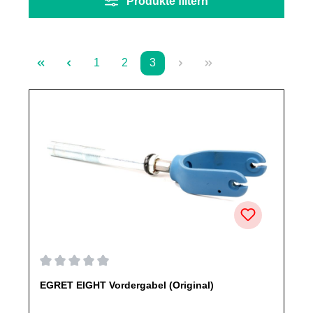
Produkte filtern
1
2
3
Seite
Seite
Seite
Durchschnittliche Bewertung von 0 von 5 Sternen
EGRET EIGHT Vordergabel (Original)