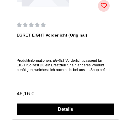
Durchschnittliche Bewertung von 0 von 5 Sternen
EGRET EIGHT Vorderlicht (Original)
Produktinformationen: EGRET Vorderlicht passend für
EIGHTSolltest Du ein Ersatzteil für ein anderes Produkt
benötigen, welches sich noch nicht bei uns im Shop befindet,
frage dieses bitte per E-Mail oder telefonisch bei uns an.Alle
angebotenen Ersatzteile sind, falls nicht ausdrücklich
angegeben, ausschließlich originale Ersatzteile des
Herstellers.Produkt kann von Abbildung abweichen.
Regulärer Preis:
46,16 €
Details