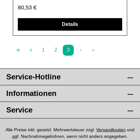
telefonisch bei uns an.Alle angebotenen Ersatzteile sind, falls
Regulärer Preis:
80,53 €
nicht ausdrücklich angegeben, ausschließlich originale
Ersatzteile des Herstellers.Produkt kann von Abbildung
abweichen.
Details
1
2
3
Seite
Seite
Seite
Service-Hotline
Informationen
Service
Alle Preise inkl. gesetzl. Mehrwertsteuer zzgl.
Versandkosten
und
ggf. Nachnahmegebühren, wenn nicht anders angegeben.