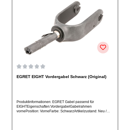
Durchschnittliche Bewertung von 0 von 5 Sternen
EGRET EIGHT Vordergabel Schwarz (Original)
Produktinformationen: EGRET Gabel passend für
EIGHTEigenschaften:VordergabelGabelrahmen
vornePosition: VorneFarbe: SchwarzArtikelzustand: Neu /
Direkter Bezug vom Hersteller (Originalware)Solltest Du ein
Ersatzteil für ein anderes Produkt benötigen, welches sich
noch nicht bei uns im Shop befindet, frage dieses bitte per E-
Mail oder telefonisch bei uns an.Alle angebotenen Ersatzteile