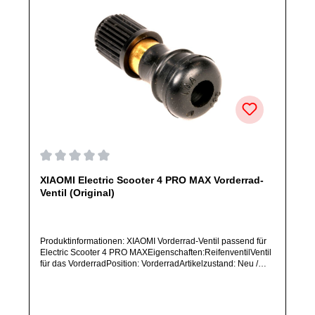
Durchschnittliche Bewertung von 0 von 5 Sternen
XIAOMI Electric Scooter 4 PRO MAX Vorderrad-
Ventil (Original)
Produktinformationen: XIAOMI Vorderrad-Ventil passend für
Electric Scooter 4 PRO MAXEigenschaften:ReifenventilVentil
für das VorderradPosition: VorderradArtikelzustand: Neu /
Direkter Bezug vom Hersteller (Originalware)Solltest Du ein
Ersatzteil für ein anderes Produkt benötigen, welches sich
noch nicht bei uns im Shop befindet, frage dieses bitte per E-
Mail oder telefonisch bei uns an.Alle angebotenen Ersatzteile