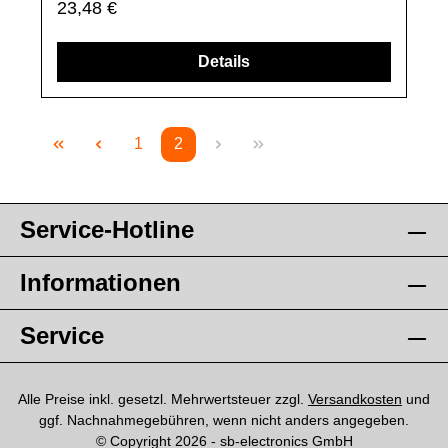
Regulärer Preis:
23,48 €
sind, falls nicht ausdrücklich angegeben, ausschließlich
originale Ersatzteile des Herstellers.Produkt kann von
Abbildung abweichen.
Details
1
2
Seite
Seite
Service-Hotline
Informationen
Service
Alle Preise inkl. gesetzl. Mehrwertsteuer zzgl.
Versandkosten
und
ggf. Nachnahmegebühren, wenn nicht anders angegeben.
© Copyright 2026 - sb-electronics GmbH