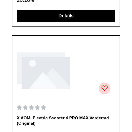
nicht ausdrücklich angegeben, ausschließlich originale
Ersatzteile des Herstellers.Produkt kann von Abbildung
abweichen.
Details
Durchschnittliche Bewertung von 0 von 5 Sternen
XIAOMI Electric Scooter 4 PRO MAX Vorderrad
(Original)