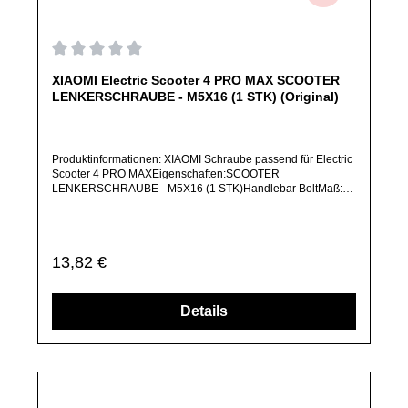
Durchschnittliche Bewertung von 0 von 5 Sternen
XIAOMI Electric Scooter 4 PRO MAX SCOOTER
LENKERSCHRAUBE - M5X16 (1 STK) (Original)
Produktinformationen: XIAOMI Schraube passend für Electric
Scooter 4 PRO MAXEigenschaften:SCOOTER
LENKERSCHRAUBE - M5X16 (1 STK)Handlebar BoltMaß:
M5 × 16 mmMenge: 1 StückArtikelzustand: Neu / Direkter
Bezug vom Hersteller (Originalware)Solltest Du ein Ersatzteil
für ein anderes Produkt benötigen, welches sich noch nicht
bei uns im Shop befindet, frage dieses bitte per E-Mail oder
Regulärer Preis:
13,82 €
telefonisch bei uns an.Alle angebotenen Ersatzteile sind, falls
nicht ausdrücklich angegeben, ausschließlich originale
Ersatzteile des Herstellers.Produkt kann von Abbildung
abweichen.
Details