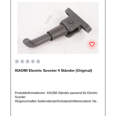
Durchschnittliche Bewertung von 0 von 5 Sternen
XIAOMI Electric Scooter 4 Ständer (Original)
Produktinformationen: XIAOMI Ständer passend für Electric
Scooter
4Eigenschaften:SeitenständerKickstandArtikelzustand: Neu /
Direkter Bezug vom Hersteller (Originalware)Solltest Du ein
Ersatzteil für ein anderes Produkt benötigen, welches sich
noch nicht bei uns im Shop befindet, frage dieses bitte per E-