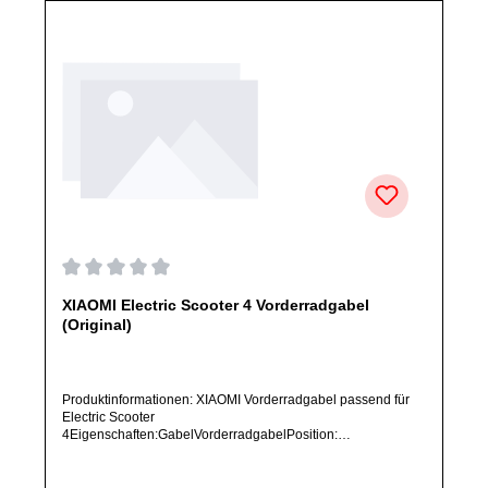
Durchschnittliche Bewertung von 0 von 5 Sternen
XIAOMI Electric Scooter 4 Vorderradgabel
(Original)
Produktinformationen: XIAOMI Vorderradgabel passend für
Electric Scooter
4Eigenschaften:GabelVorderradgabelPosition:
VorderradArtikelzustand: Neu / Direkter Bezug vom Hersteller
(Originalware)Solltest Du ein Ersatzteil für ein anderes
Produkt benötigen, welches sich noch nicht bei uns im Shop