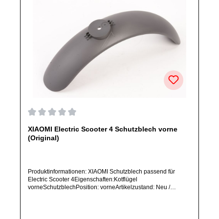
Durchschnittliche Bewertung von 0 von 5 Sternen
XIAOMI Electric Scooter 4 Schutzblech vorne
(Original)
Produktinformationen: XIAOMI Schutzblech passend für
Electric Scooter 4Eigenschaften:Kotflügel
vorneSchutzblechPosition: vorneArtikelzustand: Neu /
Direkter Bezug vom Hersteller (Originalware)Solltest Du ein
Ersatzteil für ein anderes Produkt benötigen, welches sich
noch nicht bei uns im Shop befindet, frage dieses bitte per E-
Mail oder telefonisch bei uns an.Alle angebotenen Ersatzteile