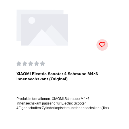
Durchschnittliche Bewertung von 0 von 5 Sternen
XIAOMI Electric Scooter 4 Schraube M4×6
Innensechskant (Original)
Produktinformationen: XIAOMI Schraube M4×6
Innensechskant passend für Electric Scooter
4Eigenschaften:ZylinderkopfschraubeInnensechskant (Torx-
ähnliche Aufnahme mit 6 Innen-Kanten)Maße: M4 × 6
mmArtikelzustand: Neu / Direkter Bezug vom Hersteller
(ORIGINALWARE)Solltest Du ein Ersatzteil für ein anderes
Produkt benötigen, welches sich noch nicht bei uns im Shop