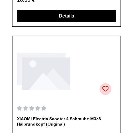
sind, falls nicht ausdrücklich angegeben, ausschließlich
originale Ersatzteile des Herstellers.Produkt kann von
Abbildung abweichen.
Details
Durchschnittliche Bewertung von 0 von 5 Sternen
XIAOMI Electric Scooter 4 Schraube M3×8
Halbrundkopf (Original)