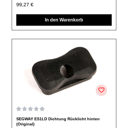
Regulärer Preis:
99,27 €
ausdrücklich angegeben, ausschließlich originale Ersatzteile
des Herstellers.Produkt kann von Abbildung abweichen.
In den Warenkorb
Durchschnittliche Bewertung von 0 von 5 Sternen
SEGWAY ES1LD Dichtung Rücklicht hinten
(Original)