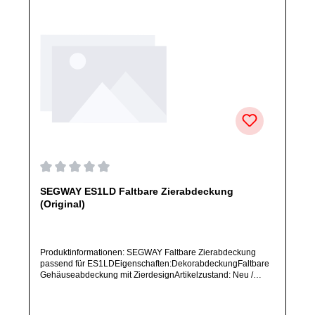
Durchschnittliche Bewertung von 0 von 5 Sternen
SEGWAY ES1LD Faltbare Zierabdeckung
(Original)
Produktinformationen: SEGWAY Faltbare Zierabdeckung
passend für ES1LDEigenschaften:DekorabdeckungFaltbare
Gehäuseabdeckung mit ZierdesignArtikelzustand: Neu /
Direkter Bezug vom Hersteller (Originalware)Solltest Du ein
Ersatzteil für ein anderes Produkt benötigen, welches sich
noch nicht bei uns im Shop befindet, frage dieses bitte per E-