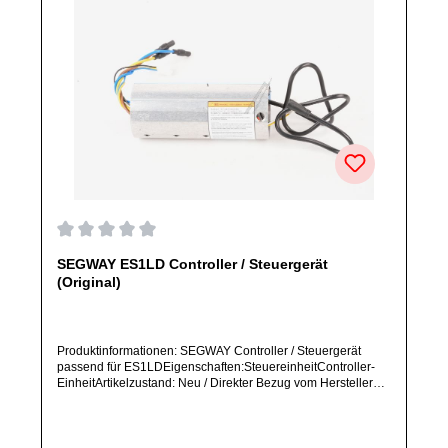
Durchschnittliche Bewertung von 0 von 5 Sternen
SEGWAY ES1LD Controller / Steuergerät
(Original)
Produktinformationen: SEGWAY Controller / Steuergerät
passend für ES1LDEigenschaften:SteuereinheitController-
EinheitArtikelzustand: Neu / Direkter Bezug vom Hersteller
(Originalware)Solltest Du ein Ersatzteil für ein anderes
Produkt benötigen, welches sich noch nicht bei uns im Shop
befindet, frage dieses bitte per E-Mail oder telefonisch bei
uns an.Alle angebotenen Ersatzteile sind, falls nicht