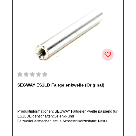
Durchschnittliche Bewertung von 0 von 5 Sternen
SEGWAY ES1LD Faltgelenkwelle (Original)
Produktinformationen: SEGWAY Faltgelenkwelle passend für
ES1LDEigenschaften:Gelenk- und
FaltwelleFaltmechanismus-AchseArtikelzustand: Neu /
Direkter Bezug vom Hersteller (Originalware)Solltest Du ein
Ersatzteil für ein anderes Produkt benötigen, welches sich
noch nicht bei uns im Shop befindet, frage dieses bitte per E-