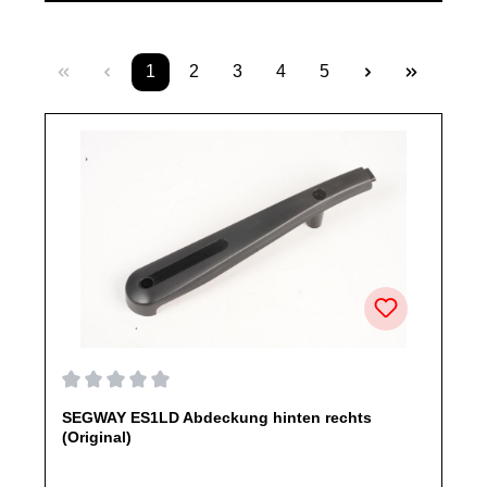
1
2
3
4
5
Seite
Seite
Seite
Seite
Seite
Durchschnittliche Bewertung von 0 von 5 Sternen
SEGWAY ES1LD Abdeckung hinten rechts
(Original)