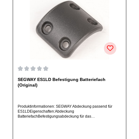
Durchschnittliche Bewertung von 0 von 5 Sternen
SEGWAY ES1LD Befestigung Batteriefach
(Original)
Produktinformationen: SEGWAY Abdeckung passend für
ES1LDEigenschaften:Abdeckung
BatteriefachBefestigungsabdeckung für das
BatteriefachArtikelzustand: Neu / Direkter Bezug vom
Hersteller (Originalware)Solltest Du ein Ersatzteil für ein
anderes Produkt benötigen, welches sich noch nicht bei uns
im Shop befindet, frage dieses bitte per E-Mail oder