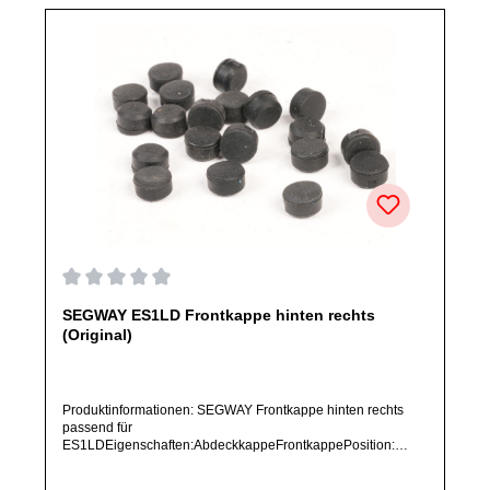
Durchschnittliche Bewertung von 0 von 5 Sternen
SEGWAY ES1LD Frontkappe hinten rechts
(Original)
Produktinformationen: SEGWAY Frontkappe hinten rechts
passend für
ES1LDEigenschaften:AbdeckkappeFrontkappePosition:
hinten rechtsArtikelzustand: Neu / Direkter Bezug vom
Hersteller (Originalware)Solltest Du ein Ersatzteil für ein