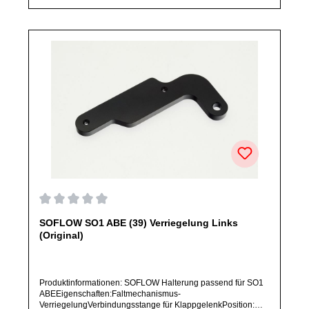
sind, falls nicht ausdrücklich angegeben, ausschließlich
originale Ersatzteile des Herstellers.Produkt kann von
Abbildung abweichen.
Durchschnittliche Bewertung von 0 von 5 Sternen
SOFLOW SO1 ABE (39) Verriegelung Links
(Original)
Produktinformationen: SOFLOW Halterung passend für SO1
ABEEigenschaften:Faltmechanismus-
VerriegelungVerbindungsstange für KlappgelenkPosition: