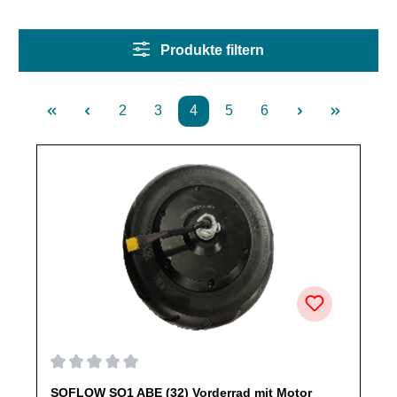
Produkte filtern
2
3
4
5
6
Seite
Seite
Seite
Seite
Seite
Durchschnittliche Bewertung von 0 von 5 Sternen
SOFLOW SO1 ABE (32) Vorderrad mit Motor