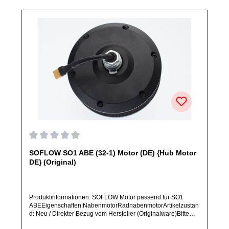
abweichen.
Durchschnittliche Bewertung von 0 von 5 Sternen
SOFLOW SO1 ABE (32-1) Motor (DE) {Hub Motor
DE} (Original)
Produktinformationen: SOFLOW Motor passend für SO1
ABEEigenschaften:NabenmotorRadnabenmotorArtikelzustan
d: Neu / Direkter Bezug vom Hersteller (Originalware)Bitte
bestelle dieses Ersatzteil nur, wenn du SICHER das im Titel