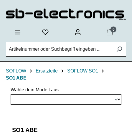
Zum Hauptinhalt springen
0
SOFLOW
Ersatzteile
SOFLOW SO1
SO1 ABE
Wähle dein Modell aus
SO1 ABE