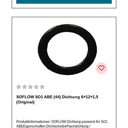
frage dieses bitte per E-Mail oder telefonisch bei uns an.Alle
angebotenen Ersatzteile sind, falls nicht ausdrücklich
angegeben, ausschließlich originale Ersatzteile des
Herstellers.Produkt kann von Abbildung abweichen.
Durchschnittliche Bewertung von 0 von 5 Sternen
SOFLOW SO1 ABE (44) Dichtung 6×12×1,5
(Original)
Produktinformationen: SOFLOW Dichtung passend für SO1
ABEEigenschaften:DichtscheibeFlachdichtung /