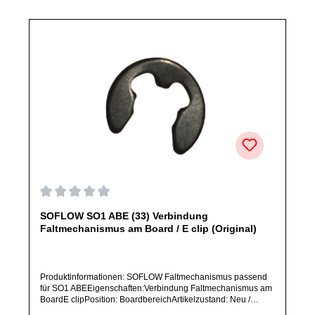
abweichen.
Durchschnittliche Bewertung von 0 von 5 Sternen
SOFLOW SO1 ABE (33) Verbindung
Faltmechanismus am Board / E clip (Original)
Produktinformationen: SOFLOW Faltmechanismus passend
für SO1 ABEEigenschaften:Verbindung Faltmechanismus am
BoardE clipPosition: BoardbereichArtikelzustand: Neu /
Direkter Bezug vom Hersteller (Originalware)Bitte bestelle