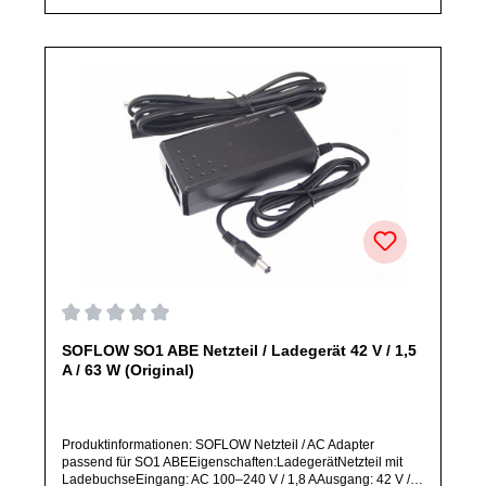
nicht ausdrücklich angegeben, ausschließlich originale
Ersatzteile des Herstellers.Produkt kann von Abbildung
abweichen.
Durchschnittliche Bewertung von 0 von 5 Sternen
SOFLOW SO1 ABE Netzteil / Ladegerät 42 V / 1,5
A / 63 W (Original)
Produktinformationen: SOFLOW Netzteil / AC Adapter
passend für SO1 ABEEigenschaften:LadegerätNetzteil mit
LadebuchseEingang: AC 100–240 V / 1,8 AAusgang: 42 V /