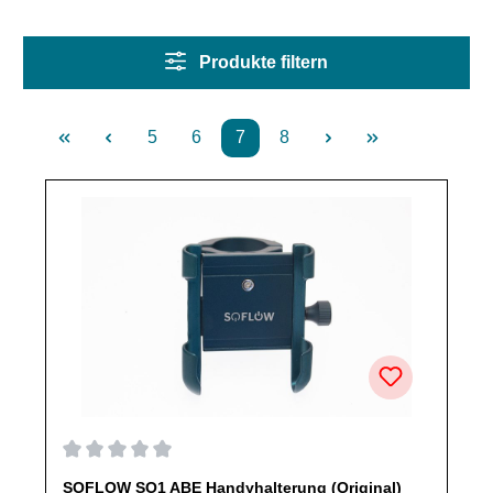
Produkte filtern
5
6
7
8
Seite
Seite
Seite
Seite
Durchschnittliche Bewertung von 0 von 5 Sternen
SOFLOW SO1 ABE Handyhalterung (Original)