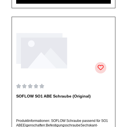
nicht ausdrücklich angegeben, ausschließlich originale
Ersatzteile des Herstellers.Produkt kann von Abbildung
abweichen.
Durchschnittliche Bewertung von 0 von 5 Sternen
SOFLOW SO1 ABE Schraube (Original)
Produktinformationen: SOFLOW Schraube passend für SO1
ABEEigenschaften:BefestigungsschraubeSechskant-