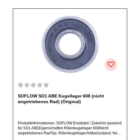
Ersatzteile des Herstellers.Produkt kann von Abbildung
abweichen.
Durchschnittliche Bewertung von 0 von 5 Sternen
SOFLOW SO1 ABE Kugellager 608 (nicht
angetriebenes Rad) (Original)
Produktinformationen: SOFLOW Ersatzteil / Zubehör passend
für SO1 ABEEigenschaften:Rillenkugellager 608Nicht
angetriebenes RadTyp: RillenkugellagerArtikelzustand: Neu /
Direkter Bezug vom Hersteller (ORIGINALWARE)Bitte