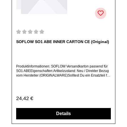
Durchschnittliche Bewertung von 0 von 5 Sternen
SOFLOW SO1 ABE INNER CARTON CE (Original)
Produktinformationen: SOFLOW Versandkarton passend für
SO1 ABEEigenschaften:Artikelzustand: Neu / Direkter Bezug
vom Hersteller (ORIGINALWARE)Solltest Du ein Ersatzteil für
ein anderes Produkt benötigen, welches sich noch nicht bei
uns im Shop befindet, frage dieses bitte per E-Mail oder
telefonisch bei uns an.Alle angebotenen Ersatzteile sind, falls
nicht ausdrücklich angegeben, ausschließlich originale
Regulärer Preis:
24,42 €
Ersatzteile des Herstellers.Produkt kann von Abbildung
abweichen.
Details