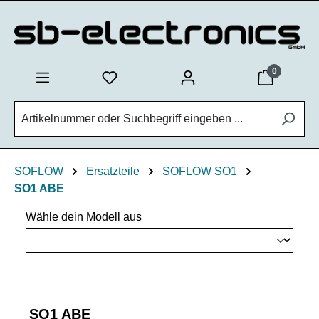
Zum Hauptinhalt springen
0
SOFLOW
Ersatzteile
SOFLOW SO1
SO1 ABE
Wähle dein Modell aus
SO1 ABE